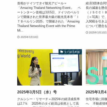
首相がドイツでタイ観光アピール＝
経済3団体合同
「Amazing Thailand Networking Event」 ペ
長の減速を懸
ートンターン首相は3月5日、ドイツのベルリ
（ＪＳＣＣＩＢ
ンで開催された世界最大級の観光見本市「Ｉ
［＝写真］で
ＴＢベルリン2025」で開催された「Amazing
入関税を引き
Thailand Networking Event with the Prime
について懸念を
Mi...
2025年3月10日
2025年3月10日
タイ経済本紙
2025年3月5日（水）号
2025年3
クルンシー・リサーチ＝2025年の経済成長率
住宅市場に回
は2.7％ 2025年のタイ経済は依然として高
へ 不動産情