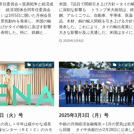
常任委員会＝貿易戦争と経済成
米国、7品目で関税引き上げ方針＝タイの
念 経済3団体合同常任委員会
に深刻な影響も トランプ米大統領は、
）は3月5日に開いた月例会見
鋼、アルミニウム、自動車、半導体、医薬
、景気動向を発表し、米国の輸
品、木材、銅の輸入関税を引き上げる方針
上げがタイの輸出に及ぼす影響
発表した。これにより、タイの輸出産業に
表明した。特に、鉄鋼と...
大きな影響が及ぶ見通しだ。米国はタイに..
2025年3月6日
タイ経済本紙
タイ経済
月4日（火）号
2025年3月3日（月）号
復の兆し＝今年は緩やかな成長
中銀の月例経済金融報告＝1月の景気は前
報センター（ＲＥＩＣ）のカモ
ら回復 タイ中央銀行が2月28日に公表し