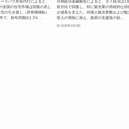
ィーラパラ所長代行によると、
月例経済金融報告によると、タイ経済は1
の全国の住宅市場は回復の兆し
前月比で回復し、特に観光業の持続的な回
住宅の引き渡し（所有権移転）
が成長を支えた。外国人観光客数および観
件で、前年同期比1.3％...
収入の増加に加え、政府の支援策の効...
2025年3月3日