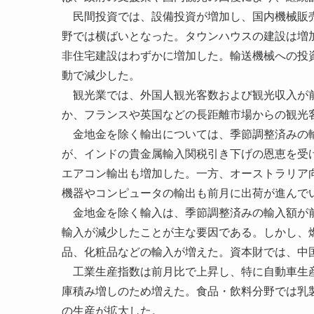
民間投資では、設備投資が増加し、国内機械販売
野では横ばいとなった。タウンハウスの建設は増
非住宅建設はわずかに増加した。輸送機械への投
動で減少した。
観光業では、外国人観光客数および観光収入が前
か、フランスや英国などの長距離市場からの観光
金地金を除く輸出については、季節調整済みの輸
が、インドの貴金属輸入関税引き下げの恩恵を受
エアコン輸出も増加した。一方、オーストラリア
機器やコンピュータの輸出も前月に出荷が進んで
金地金を除く輸入は、季節調整済みの輸入額が前
輸入が減少したことが主な要因である。しかし、
品、化粧品などの輸入が増えた。資本財では、中
工業生産指数は前月比で上昇し、特に自動車生産
庫積み増しのため増えた。食品・飲料分野では乳
の生産が拡大した。