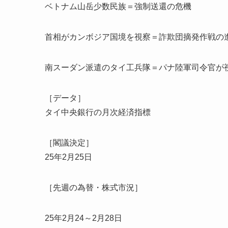
ベトナム山岳少数民族＝強制送還の危機
首相がカンボジア国境を視察＝詐欺団摘発作戦の
南スーダン派遣のタイ工兵隊＝パナ陸軍司令官が
［データ］
タイ中央銀行の月次経済指標
［閣議決定］
25年2月25日
［先週の為替・株式市況］
25年2月24～2月28日