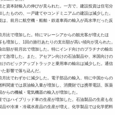
と資本財輸入の伸びが見られた。一方で、建設投資は住宅分
加したものの、一戸建てやコンドミニアムの建設は減少した。
資は、前月に航空機・船舶・鉄道車両の輸入が高水準だった反
月比で増加した。特にマレーシアからの観光客が増えたほ
客も増加し、1回の旅行あたりの支出額が高い傾向が見られた
出額が前月比で増加した。特にインド向けのプラチナの輸出
けて急増した。また、アセアン向けの石油製品や、米国向けの
向けのピックアップトラックと乗用車の輸出は減少した。通信
いた影響で落ち込んだ。
月比でわずかに減少した。電子部品の輸入、特に中国からの
燃料関連では原油輸入量が増加し、消費財では携帯電話、医薬
国からの機械・電気機器の輸入が増加した。
ではハイブリッド車の生産が増加した。石油製品の生産も在
製品や冷凍・冷蔵水産品の生産が増え、化学製品では化学肥料