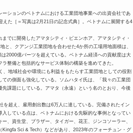
ーションのベトナムにおける工業団地事業への出資会社であ
迎えた［＝写真は2月21日の記念式典］。ベトナムに展開する4
。
までに開発したアマタシティ・ビエンホア、アマタシティ・
団地と、クアンジ工業団地を合わせた4か所の工場用地面積は、
額は2000億バーツを超えている。ベトナム経済への貢献度は大
フラ整備と包括的なサービス体制の構築を進めてきた。
でなく、地域社会や環境にも利益をもたらす工業団地としての役割
しての側面も強化している。ソムハタイ氏は、「我々の工業団
優先課題にしている。アマタ（永遠）という名のとおり、今後
社を超え、雇用創出数は6万人に達している。完備されたイン
導入している点は、ベトナムにおける先駆的な事例となってい
キー、資生堂、ブラザー、タイガー、花王、ジンコソーラー、
fa Sci & Tech）などがあり、2023年のフォーチュン・グ