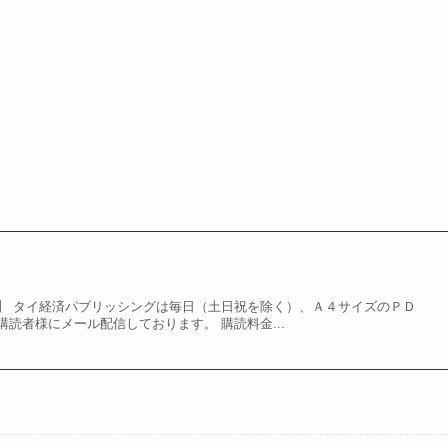
】 タイ経済パブリッシングは毎日（土日祝を除く）、Ａ４サイズのＰＤ
読者様にメール配信しております。 購読料金...