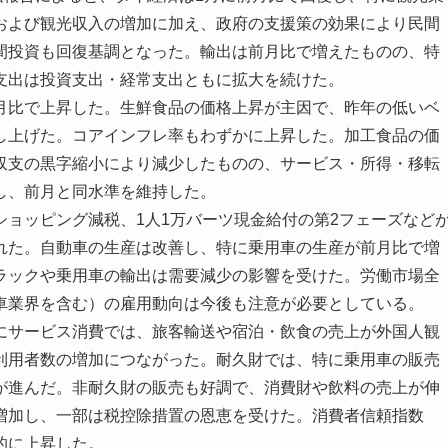
および観光収入の増加に加え、政府の支援策の効果により民間
間投資も回復基調となった。輸出は前月比で増えたものの、特
支出は投資支出・経常支出ともに拡大を続けた。
比で上昇した。生鮮食品の価格上昇が主因で、昨年の低いベ
し上げた。コアインフレ率もわずかに上昇した。加工食品の価
収支の黒字縮小により減少したものの、サービス・所得・移転
し、前月と同水準を維持した。
ョッピング減税、1人1万バーツ現金給付の第2フェーズなど
れた。自動車の生産は改善し、特に乗用車の生産が前月比で増
ラックや乗用車の輸出は需要減少の影響を受けた。労働市場全
車業界を含む）の雇用動向は今後も注意が必要としている。
サービス消費では、旅客輸送や宿泊・飲食の売上が外国人観
利用者数の増加につながった。耐久財では、特に乗用車の販売
が進んだ。非耐久財の販売も好調で、消費財や飲料の売上が伸
増加し、一部は税控除措置の恩恵を受けた。消費者信頼指数
的に上昇した。