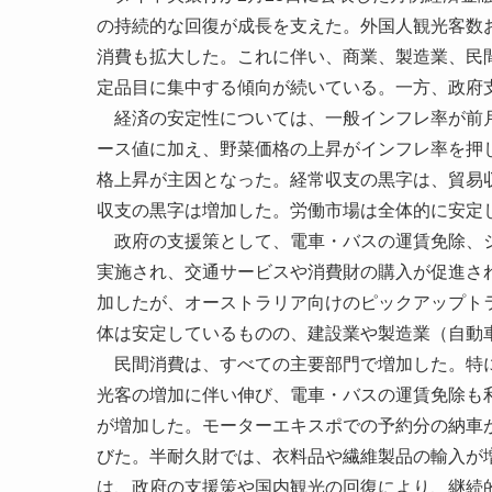
の持続的な回復が成長を支えた。外国人観光客数
消費も拡大した。これに伴い、商業、製造業、民
定品目に集中する傾向が続いている。一方、政府
経済の安定性については、一般インフレ率が前月
ース値に加え、野菜価格の上昇がインフレ率を押
格上昇が主因となった。経常収支の黒字は、貿易
収支の黒字は増加した。労働市場は全体的に安定
政府の支援策として、電車・バスの運賃免除、シ
実施され、交通サービスや消費財の購入が促進さ
加したが、オーストラリア向けのピックアップト
体は安定しているものの、建設業や製造業（自動
民間消費は、すべての主要部門で増加した。特に
光客の増加に伴い伸び、電車・バスの運賃免除も
が増加した。モーターエキスポでの予約分の納車
びた。半耐久財では、衣料品や繊維製品の輸入が
は、政府の支援策や国内観光の回復により、継続