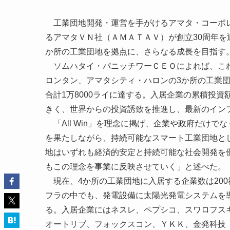
工業団地開発・運営を手がけるアマタ・コーポレ
るアマタＶＮ社（ＡＭＡＴＡＶ）が創立30周年を
か所の工業団地を拠点に、さらなる成長を目指す
ソムハタイ・パニッチワーＣＥＯによれば、これ
ロンタン、アマタシティ・ハロンの3か所の工業
合計1万8000ライに達する。入居企業の累積投資
きく、世界からの投資誘致を推進し、最新のイン
「All Win」を理念に掲げ、企業や政府だけ
を果たしながら、持続可能なスマート工業団地と
地はいずれも経済的安定と持続可能な社会開発を
もこの理念を事業に反映させていく」と述べた。
現在、4か所の工業団地に入居する企業数は200
フラの中でも、発電設備に太陽光発電システムを
る。入居企業にはネスレ、ペプシコ、スワロフス
オートリブ、フォックスコン、ＹＫＫ、金発科技（King