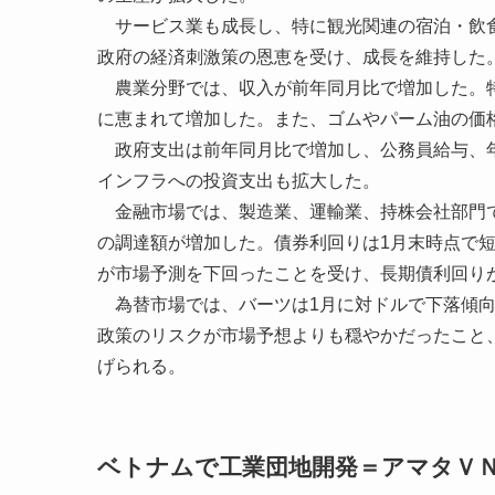
サービス業も成長し、特に観光関連の宿泊・飲食
政府の経済刺激策の恩恵を受け、成長を維持した
農業分野では、収入が前年同月比で増加した。特
に恵まれて増加した。また、ゴムやパーム油の価
政府支出は前年同月比で増加し、公務員給与、年
インフラへの投資支出も拡大した。
金融市場では、製造業、運輸業、持株会社部門で
の調達額が増加した。債券利回りは1月末時点で
が市場予測を下回ったことを受け、長期債利回り
為替市場では、バーツは1月に対ドルで下落傾向
政策のリスクが市場予想よりも穏やかだったこと
げられる。
ベトナムで工業団地開発＝アマタＶＮ