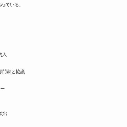
連ねている。
納入
専門家と協議
マー
噴出