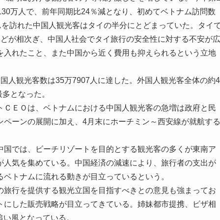
130万人で、前年同期比24％減となり、初めてベトナム訪問数
ムを訪れた中国人観光客はタイの半分にとどまっていた。タイ
などが相次ぎ、中国人社会でタイ旅行の安全性に対する不安が
を入れたこと、また中国から近く費用も抑えられるという立地
人観光客数は35万7907人に達した。外国人観光客全体の約4
最多となった。
ＣＥＯは、ベトナムにおける中国人観光客の急増は政府と民
ンペーンの展開に加え、4月末にホーチミン～西安線が就航す
国では、ビーチリゾートを目的とする観光客の多くが東南ア
が人気を集めている。中国経済の減速により、旅行者の支出が
るベトナムに流れる動きが目立っているという。
旅行を提供する観光立国を目指すべきとの意見も強まってお
トにした販売戦略が目立ってきている。姉妹都市提携、ビザ相
追い風となっている。