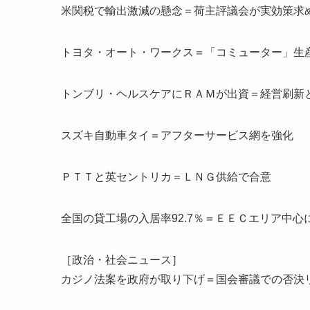
米関税で輸出激減の懸念＝荷主評議会が実効策求
トヨタ・オート・ワークス＝「コミューター」生産
トンブリ・ヘルスケアにＲＡＭが出資＝経営刷新
スズキ自動車タイ＝アフターサービス網を強化
ＰＴＴと英セントリカ＝ＬＮＧ供給で合意
全国の貸工場の入居率92.7％＝ＥＥＣエリア中心
［政治・社会ニュース］
カジノ法案を政府が取り下げ＝国会審議での否決