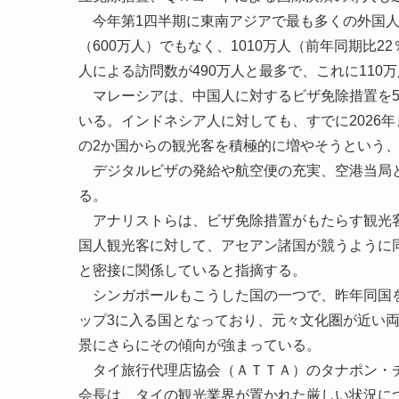
今年第1四半期に東南アジアで最も多くの外国人
（600万人）でもなく、1010万人（前年同期比
人による訪問数が490万人と最多で、これに11
マレーシアは、中国人に対するビザ免除措置を5年
いる。インドネシア人に対しても、すでに2026
の2か国からの観光客を積極的に増やそうという
デジタルビザの発給や航空便の充実、空港当局と
る。
アナリストらは、ビザ免除措置がもたらす観光客
国人観光客に対して、アセアン諸国が競うように
と密接に関係していると指摘する。
シンガポールもこうした国の一つで、昨年同国を
ップ3に入る国となっており、元々文化圏が近い
景にさらにその傾向が強まっている。
タイ旅行代理店協会（ＡＴＴＡ）のタナポン・チ
会長は、タイの観光業界が置かれた厳しい状況に