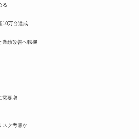
める
10万台達成
と業績改善へ転機
に需要増
リスク考慮か