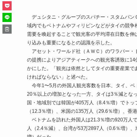
デュシタニ・グループのスパチー・スタムパンＣ
域内でもベトナムやフィリピンなどがタイの競争
需要を喚起することで観光客の平均滞在日数を伸
り込みも重要になるとの認識を示した。
アセット・ワールド社（ＡＷＣ）のワラパー・ト
の提携によりアジアティークへの観光客誘致に14
かにした。「観光は依然としてタイの重要産業で
ければならない」と述べた。
今年1〜5月の外国人観光客数を日本、タイ、ベ
20％以上の増加となった一方、タイは3％減となっ
国・地域別では韓国が405万人（8.4％増）でトップ
（12.3％増）、米国の135万人（29.6％増）、香
ベトナムを訪れた外国人は21.3％増の920万人で
人（2.4％減）、台湾が53万2897人（0.6％増）、米
増）だった。