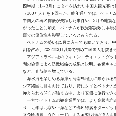
四半期（1～3月）にタイを訪れた中国人観光客は
（160万人）を下回った。昨年通年では、ベトナ
中国人の著名俳優が失踪した事件や、3月の地震
がったことに加え、ベトナムが観光客誘致に本腰
面での優位性も影響しているとみられる。
ベトナムの勢いは5月に入っても続いており、中国
割を占め、2022年3月以降で初めて韓国人を抜き
アジアトラベル社のウィエン・ティエン・ダット
間の協働による誘致戦略の成果と説明。各種キャ
など、直航便も増えている。
海水浴を楽しめる海岸が海南島程度に限られる中
ジア諸国に目を向けており、特にタイとベトナム
抑えられる傾向が強まる中、より安価に旅行でき
一方でベトナムの観光業界では、より高級志向の
り、近年は北京や上海などの高所得層をターゲッ
互免除措置、ＱＲコードによる国際決済の導入も