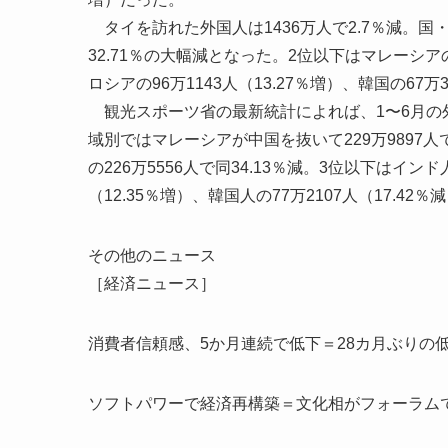
タイを訪れた外国人は1436万人で2.7％減。国
32.71％の大幅減となった。2位以下はマレーシアの1
ロシアの96万1143人（13.27％増）、韓国の67万
観光スポーツ省の最新統計によれば、1〜6月の外国
域別ではマレーシアが中国を抜いて229万9897
の226万5556人で同34.13％減。3位以下はインド人
（12.35％増）、韓国人の77万2107人（17.42
その他のニュース
［経済ニュース］
消費者信頼感、5か月連続で低下＝28カ月ぶりの
ソフトパワーで経済再構築＝文化相がフォーラム