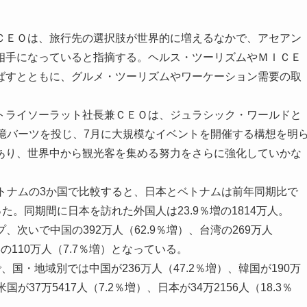
ＥＯは、旅行先の選択肢が世界的に増えるなかで、アセアン
相手になっていると指摘する。ヘルス・ツーリズムやＭＩＣＥ
ばすとともに、グルメ・ツーリズムやワーケーション需要の取
ライソーラット社長兼ＣＥＯは、ジュラシック・ワールドと
億バーツを投じ、7月に大規模なイベントを開催する構想を明
あり、世界中から観光客を集める努力をさらに強化していかな
トナムの3か国で比較すると、日本とベトナムは前年同期比で
た。同期間に日本を訪れた外国人は23.9％増の1814万人。
、次いで中国の392万人（62.9％増）、台湾の269万人
港の110万人（7.7％増）となっている。
、国・地域別では中国が236万人（47.2％増）、韓国が190万
国が37万5417人（7.2％増）、日本が34万2156人（18.3％