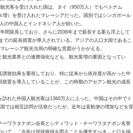
観光客を受け入れた国は、タイ（950万人）でもベトナム
22％増）を受け入れたマレーシアだった。国別ではシンガポール
0万人の中国人とインドネシア人が続いた。
間延長しており、さらに2036年まで延長する案も浮上して
年までの延長措置が導入されている。アジアの人口大国であるこ
、マレーシア観光当局の明確な意図がうかがえる。
観光業界との連携強化なども、観光客増の要因となってい
誘致効果を重視しており、特に従来から依存度が高かった中
同措置を導入していることが、この時期のアセアン観光の成長
訪れた外国人観光客は1360万人に上った。中国はその中でト
両国では相互訪問が活発だったが、近年は直航便の増加などを
ーワラタナポン会長とシティワット・チーワラタナポン名誉
ついて、「今年は現状維持を図ることを優先すべき」と口を揃