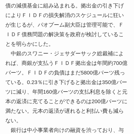
債の減債基金に組み込まれる。拠出金の引き下げ
によりＦＩＤＦの損失解消のスケジュールに狂い
が生じるが、パオプーム副大臣は管理可能で、Ｆ
ＩＤＦ債務問題の解決策を政府が検討しているこ
とを明らかにした。
中銀のスワニー・ジェサダーサック総裁補によ
れば、商銀が支払うＦＩＤＦ拠出金は年間約700億
バーツ。ＦＩＤＦの負債はまだ5800億バーツ残っ
ている。0.23％に引き下げると拠出金は350億バー
ツに減り、年間160億バーツの支払利息を除くと元
本の返済に充てることができるのは200億バーツに
満たない。元本の返済が遅れると利払い費も減ら
ない。
銀行は中小事業者向けの融資を渋っており、与