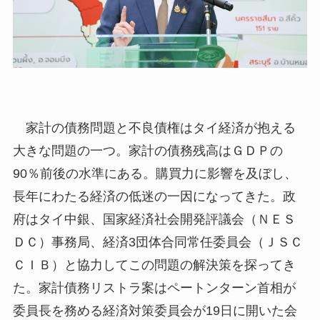
家計の債務問題と不良債権はタイ経済が抱える
大きな問題の一つ。家計の債務残高はＧＤＰの
90％前後の水準にある。購買力に影響を及ぼし、
長年にわたる経済の低迷の一因になってきた。政
府はタイ中銀、国家経済社会開発評議会（ＮＥＳ
ＤＣ）事務局、経済3団体合同常任委員会（ＪＳＣ
ＣＩＢ）と協力してこの問題の解決策を探ってき
た。家計債務リストラ案はペートンターン首相が
委員長を務める経済対策委員会が19日に開いた会