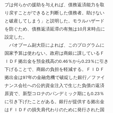
プは何らかの援助を与えれば、債務返済能力を取
り戻すことができると判断した債務者。助けない
と破産してしまう」と説明した。モラルハザード
を防ぐため、債務返済延滞の有無は10月末時点に
設定した。
パオプーム副大臣によれば、このプログラムに
国家予算は使わない。政府は商銀に課しているＦ
ＩＤＦ拠出金を預金残高の0.46％から0.23％に引き
下げることで、商銀の負担を軽減する。ＦＩＤＦ
拠出金は97年の金融危機で破綻した銀行／ファイ
ナンス会社への公的資金注入で生じた負債の返済
原資で、新型コロナのパンデミック期にも0.23％
に引き下げたことがある。銀行が提供する拠出金
はＦＩＤＦの損失肩代わりのために発行された国