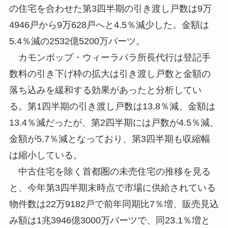
の住宅を合わせた第3四半期の引き渡し戸数は9万
4946戸から9万628戸へと4.5％減少した。金額は
5.4％減の2532億5200万バーツ。
カモンポップ・ウィーラパラ所長代行は登記手
数料の引き下げ枠の拡大は引き渡し戸数と金額の
落ち込みを緩和する効果があったと分析してい
る。第1四半期の引き渡し戸数は13.8％減、金額は
13.4％減だったが、第2四半期には戸数が4.5％減、
金額が5.7％減となっており、第3四半期も収縮幅
は縮小している。
中古住宅を除く首都圏の未売住宅の推移を見る
と、今年第3四半期末時点で市場に供給されている
物件数は22万9182戸で前年同期比7％増、販売見込
み額は1兆3946億3000万バーツで、同23.1％増と