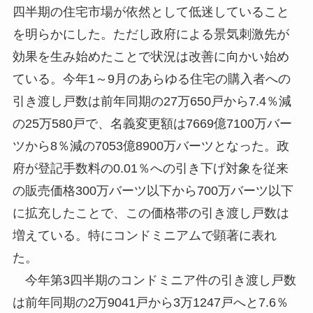
四半期の住宅市場が依然として低迷していること
を明らかにした。ただし政府による景気刺激先が
効果を生み始めたことで状況は改善に向かい始め
ている。今年1～9月のあらゆる住宅の購入者への
引き渡し戸数は前年同期の27万650戸から7.4％減
の25万580戸で、名義変更額は7669億7100万バー
ツから8％減の7053億8900万バーツとなった。政
府が登記手数料の0.01％への引き下げ対象を従来
の販売価格300万バーツ以下から700万バーツ以下
に拡充したことで、この価格帯の引き渡し戸数は
増えている。特にコンドミニアムで顕著に表れ
た。
今年第3四半期のコンドミニア件の引き渡し戸数
は前年同期の2万9041戸から3万1247戸へと7.6％