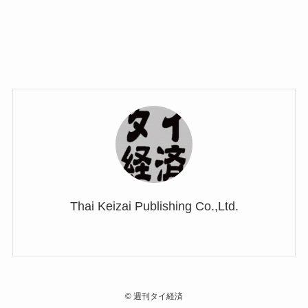
Thai Keizai Publishing Co.,Ltd.
©
週刊タイ経済