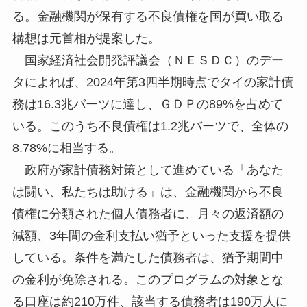
る。金融機関が保有する不良債権を国が買い取る
構想は元首相が提案した。
国家経済社会開発評議会（ＮＥＳＤＣ）のデー
タによれば、2024年第3四半期時点でタイの家計債
務は16.3兆バーツに達し、ＧＤＰの89%を占めて
いる。このうち不良債権は1.2兆バーツで、全体の
8.78%に相当する。
政府が家計債務対策として進めている「あなた
は闘い、私たちは助ける」は、金融機関から不良
債権に分類された個人債務者に、月々の返済額の
減額、3年間の金利支払い猶予といった支援を提供
している。条件を満たした債務者は、猶予期間中
の金利が免除される。このプログラムの対象とな
る口座は約210万件、該当する債務者は190万人に