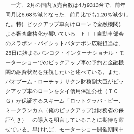
一方、2月の国内販売台数は4万9313台で、前年
同月比6.68％減となった。前月比でも1.20％減少し
た。特にピックアップ車向けローンで金融機関に
よる審査厳格化が響いている。ＦＴＩ自動車部会
のスラポン・パイシットパタナポン広報担当は、
26日に始まるバンコク・インターナショナル・モ
ーターショーでのピックアップ車の予約と金融機
関の融資状況を注視したいと述べている。また、
パオプーム・ローチャナサクン財務副大臣がピッ
クアップ車のローンをタイ信用保証公社（ＴＣ
Ｇ）が保証するスキーム「ロットクラバ・ピー、
ミークランカム（俺のピックアップは財務省の保
証付き）」の導入を明言していることに期待を寄
せている。早ければ、モーターショー開催期間中