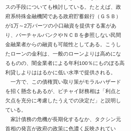
スの手段についても検討している。たとえば、政
府系特殊金融機関である政府貯蓄銀行（ＧＳＢ）
が1万～2万バーツの小口融資を提供する案があ
り、バーチャルバンクやＮＣＢを参照しない民間
金融業者からの融資も可能性としてある。こうし
たローンの金利は、一般のローンよりは高めにな
るものの、闇金業者による年利100％にものぼる高
利貸しよりははるかに低い水準で提供される。
一方で、この債権買い取り策がモラルハザード
を招く懸念もあるが、ピチャイ財務相は「利点と
欠点を充分に考慮したうえでの決定だ」と説明し
ている。
家計債務の危機が長期化するなか、タクシン元
首相の発言が政府の政策に色濃く反映されてい