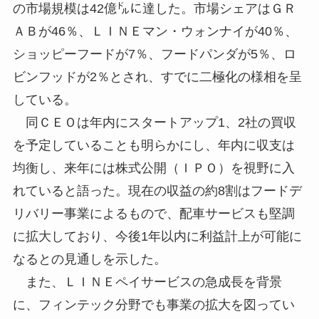
の市場規模は42億㌦に達した。市場シェアはＧＲ
ＡＢが46％、ＬＩＮＥマン・ウォンナイが40％、
ショッピーフードが7％、フードパンダが5％、ロ
ビンフッドが2％とされ、すでに二極化の様相を呈
している。
同ＣＥＯは年内にスタートアップ1、2社の買収
を予定していることも明らかにし、年内に収支は
均衡し、来年には株式公開（ＩＰＯ）を視野に入
れていると語った。現在の収益の約8割はフードデ
リバリー事業によるもので、配車サービスも堅調
に拡大しており、今後1年以内に利益計上が可能に
なるとの見通しを示した。
また、ＬＩＮＥペイサービスの急成長を背景
に、フィンテック分野でも事業の拡大を図ってい