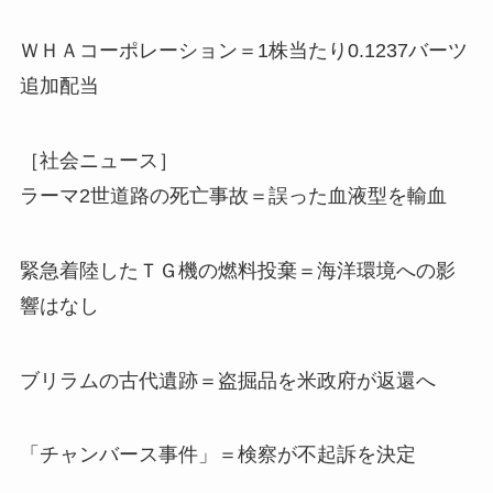
ＷＨＡコーポレーション＝1株当たり0.1237バーツ
追加配当
［社会ニュース］
ラーマ2世道路の死亡事故＝誤った血液型を輸血
緊急着陸したＴＧ機の燃料投棄＝海洋環境への影
響はなし
ブリラムの古代遺跡＝盗掘品を米政府が返還へ
「チャンバース事件」＝検察が不起訴を決定