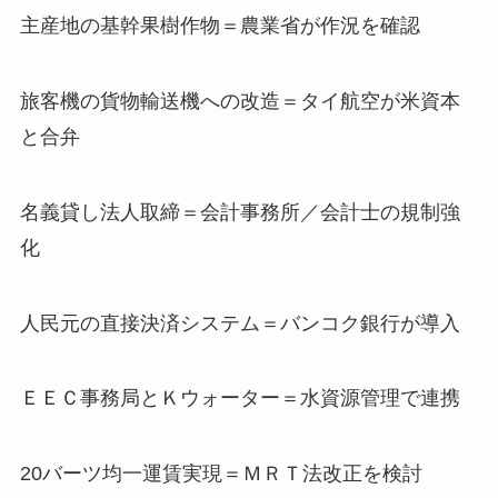
主産地の基幹果樹作物＝農業省が作況を確認
旅客機の貨物輸送機への改造＝タイ航空が米資本
と合弁
名義貸し法人取締＝会計事務所／会計士の規制強
化
人民元の直接決済システム＝バンコク銀行が導入
ＥＥＣ事務局とＫウォーター＝水資源管理で連携
20バーツ均一運賃実現＝ＭＲＴ法改正を検討