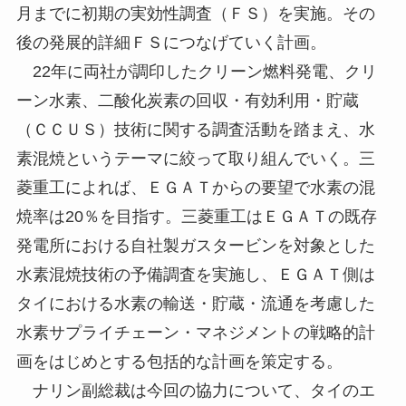
月までに初期の実効性調査（ＦＳ）を実施。その
後の発展的詳細ＦＳにつなげていく計画。
22年に両社が調印したクリーン燃料発電、クリ
ーン水素、二酸化炭素の回収・有効利用・貯蔵
（ＣＣＵＳ）技術に関する調査活動を踏まえ、水
素混焼というテーマに絞って取り組んでいく。三
菱重工によれば、ＥＧＡＴからの要望で水素の混
焼率は20％を目指す。三菱重工はＥＧＡＴの既存
発電所における自社製ガスタービンを対象とした
水素混焼技術の予備調査を実施し、ＥＧＡＴ側は
タイにおける水素の輸送・貯蔵・流通を考慮した
水素サプライチェーン・マネジメントの戦略的計
画をはじめとする包括的な計画を策定する。
ナリン副総裁は今回の協力について、タイのエ