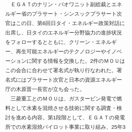
ＥＧＡＴのナリン・パオワニット副総裁とエネ
ルギー省のプラサート・シンスックプラサート次
官はこの日、第6回日タイ・エネルギー政策対話に
出席し、日タイのエネルギー分野協力の進捗状況
をフォローするとともに、クリーン・エネルギ
ー、再生可能エネルギーのテクノロジーやイノベ
ーションに関する情報を交換した。2件のＭＯＵは
この会合に合わせて署名式が執り行なわれた。署
名式にはプラサート次官と日本の資源エネルギー
庁の木原晋一長官が立ち会った。
三菱重工とのＭＯＵは、ガスタービン発電で燃
料として水素を混焼させる技術に関する調査・検
討を進める内容。第1段階として、ＥＧＡＴの発電
所での水素混焼パイロット事業に取り組み、25年3