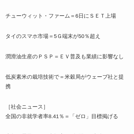
チューウィット・ファーム＝6日にＳＥＴ上場
タイのスマホ市場＝5Ｇ端末が50％超え
潤滑油生産のＰＳＰ＝ＥＶ普及も業績に影響なし
低炭素米の栽培技術で＝米穀局がウェーブ社と提
携
［社会ニュース］
全国の非就学者率8.41％＝「ゼロ」目標掲げる