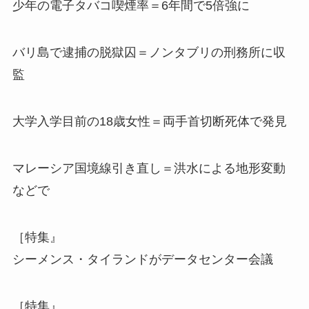
少年の電子タバコ喫煙率＝6年間で5倍強に
バリ島で逮捕の脱獄囚＝ノンタブリの刑務所に収
監
大学入学目前の18歳女性＝両手首切断死体で発見
マレーシア国境線引き直し＝洪水による地形変動
などで
［特集』
シーメンス・タイランドがデータセンター会議
［特集』