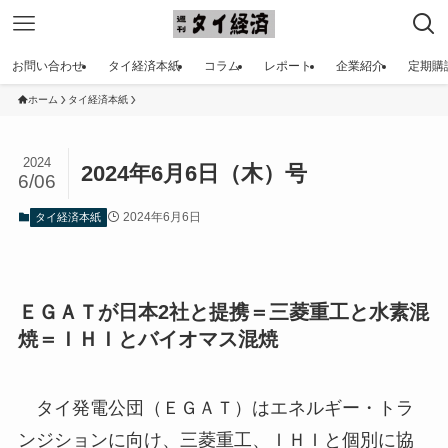
お問い合わせ
タイ経済本紙
コラム
レポート
企業紹介
定期購
ホーム
タイ経済本紙
2024
2024年6月6日（木）号
6/06
2024年6月6日
タイ経済本紙
ＥＧＡＴが日本2社と提携＝三菱重工と水素混
焼＝ＩＨＩとバイオマス混焼
タイ発電公団（ＥＧＡＴ）はエネルギー・トラ
ンジションに向け、三菱重工、ＩＨＩと個別に協