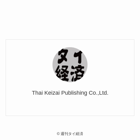
Thai Keizai Publishing Co.,Ltd.
©
週刊タイ経済