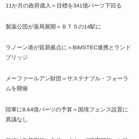
11か月の政府歳入＝目標を341億バーツ下回る
製薬公団が薬局展開＝ＢＴＳの14駅に
ラノーン港が貿易拠点に＝BIMSTEC連携とランド
ブリッジ
メーファールアン財団＝サステナブル・フォーラ
ムを開催
陸軍に8.64億バーツの予算＝国境フェンス設置に
異議なし