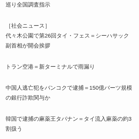
巡り全国調査指示
［社会ニュース］
代々木公園で第26回タイ・フェス＝シーハサック
副首相が開会挨拶
トラン空港＝新ターミナルで雨漏り
中国人逃亡犯をバンコクで逮捕＝150億バーツ規模
の銀行詐欺関与か
韓国で逮捕の麻薬王タパナン＝タイ流入麻薬の約3
割扱う