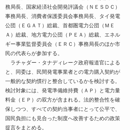
務局長、国家経済社会開発評議会（ＮＥＳＤＣ）
事務局長、消費者保護委員会事務局長、タイ発電
公団（ＥＧＡＴ）総裁、首都圏電力公団（ＭＥ
Ａ）総裁、地方電力公団（ＰＥＡ）総裁、エネル
ギー事業監督委員会（ＥＲＣ）事務局長のほか市
民の代表らが参加する。
ラチャダー・タナディレーク政府報道官による
と、同委は、民間発電事業者との電力購入契約が
一般的な契約慣行と整合しているかを検討する。
検討対象には、発電準備維持費（ＡＰ）と電力量
料金（ＥＰ）の双方が含まれる。法的整合性を確
保しつつ、すべての契約当事者にとって公平で、
国民負担にも見合った制度へ改善するための政策
提言をまとめる。