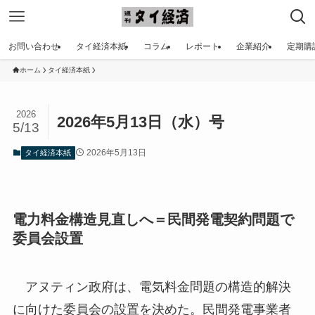
お問い合わせ
タイ経済本紙
コラム
レポート
企業紹介
定期購
ホーム
タイ経済本紙
2026
2026年5月13日（水）号
5/13
2026年5月13日
タイ経済本紙
電力料金構造見直しへ＝民間発電契約問題で
委員会設置
アヌティン政府は、電気料金問題の構造的解決
に向けた委員会の設置を決めた。民間発電事業者