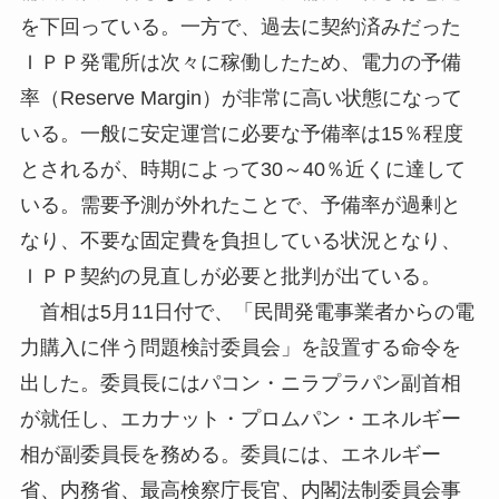
を下回っている。一方で、過去に契約済みだった
ＩＰＰ発電所は次々に稼働したため、電力の予備
率（Reserve Margin）が非常に高い状態になって
いる。一般に安定運営に必要な予備率は15％程度
とされるが、時期によって30～40％近くに達して
いる。需要予測が外れたことで、予備率が過剰と
なり、不要な固定費を負担している状況となり、
ＩＰＰ契約の見直しが必要と批判が出ている。
首相は5月11日付で、「民間発電事業者からの電
力購入に伴う問題検討委員会」を設置する命令を
出した。委員長にはパコン・ニラプラパン副首相
が就任し、エカナット・プロムパン・エネルギー
相が副委員長を務める。委員には、エネルギー
省、内務省、最高検察庁長官、内閣法制委員会事