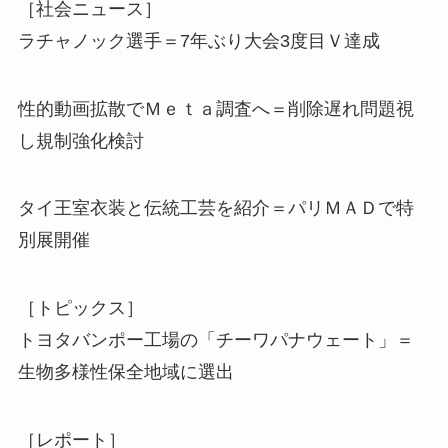
［社会ニュース］
ラチャノック選手＝7年ぶり大会3度目Ｖ達成
性的動画拡散でＭｅｔａ調査へ＝削除遅れ問題視
し規制強化検討
タイ王室衣装と伝統工芸を紹介＝パリＭＡＤで特
別展開催
［トピックス］
トヨタバンポー工場の「チーワパナウェート」＝
生物多様性保全地域に選出
［レポート］