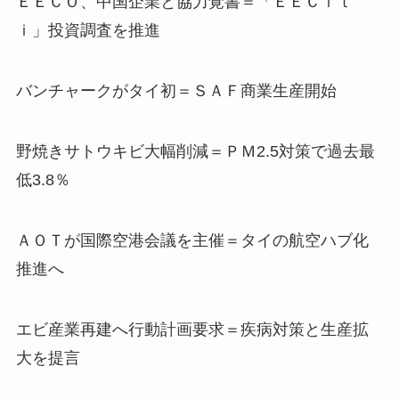
ＥＥＣＯ、中国企業と協力覚書＝「ＥＥＣｉｔ
ｉ」投資調査を推進
バンチャークがタイ初＝ＳＡＦ商業生産開始
野焼きサトウキビ大幅削減＝ＰＭ2.5対策で過去最
低3.8％
ＡＯＴが国際空港会議を主催＝タイの航空ハブ化
推進へ
エビ産業再建へ行動計画要求＝疾病対策と生産拡
大を提言