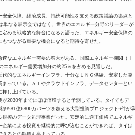
安全保障、経済成長、持続可能性を支える政策議論の拠点と
026は単なる展示会ではなく、世界のエネルギー分野のリーダーが
に定める戦略的な舞台になると語った。エネルギー安全保障の
にもつながる重要な機会になると期待を寄せた。
速なエネルギー需要の増大がある。国際エネルギー機関（Ｉ
界のエネルギー需要増加分の約25％を占める見通しだ。
代的なエネルギーインフラ、十分なＬＮＧ供給、安定した発
高まっている。ＡＩやクラウドインフラ、データセンターとい
に押し上げている。
が2030年までにほぼ倍増すると予測している。タイでもデー
9581億6800万バーツを超える大型投資プロジェクト6件が
ル規模のデータ処理事業だった。安定的に適正価格でエネルギ
ー企業による投資を継続的に呼び込むことができれば、タイは
できるとの期待も高まっている。