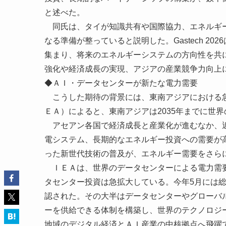
と述べた。
同氏は、タイが知識共有や国際協力、エネルギー
なる準備が整っていると説明した。Gastech 2
集まり、将来のエネルギーシステムの方向性を共
強化や経済成長の実現、アジアの産業競争力向上
◆ＡＩ・データセンターが新たな電力需要
こうした期待の背景には、東南アジアにおける急
ＥＡ）によると、東南アジアは2035年までに世
アセアン各国で経済成長と産業化が進むなか、近
電システム、長期的なエネルギー投資への需要が
った新世代技術の普及が、エネルギー需要をさら
ＩＥＡは、世界のデータセンターによる電力需要
タセンター投資は急拡大している。今年5月には総額
認された。その大半はデータセンターやグローバ
ーを供給できる体制を構築し、世界のテクノロジ
地域のデジタル経済とＡＩ産業の中核拠点へ飛躍