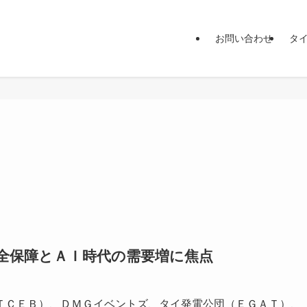
お問い合わせ
タ
ギー安全保障とＡＩ時代の需要増に焦点
ＣＥＢ）、ＤＭＧイベントズ、タイ発電公団（ＥＧＡＴ）、