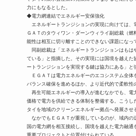
力にもなるとした。
◆電力網連結でエネルギー安保強化
エネルギートランジションの実現に向けては、電
ＧＡＴのタウィワン・ダーンウィライ副総裁（燃
能性は相互に切り離すことのできない課題になっ
同副総裁は「エネルギートランジションはもはや
ている」と指摘した。その実現には国境を越えた
ートランジションを実現する鍵は協力にある」と
ＥＧＡＴは電力エネルギーのエコシステム全体を
バランス確保を進めるほか、より近代的で柔軟性
再生可能エネルギーの導入が進むなかでも、電力
価格で電力を供給できる体制を整備する。こうし
タイを地域のクリーンエネルギー拠点へ発展させ
なかでもＥＧＡＴが重視しているのが、域内の送
国の電力網を相互接続し、国境を越えた電力融通
重要プロジェクトと位置付けられている。