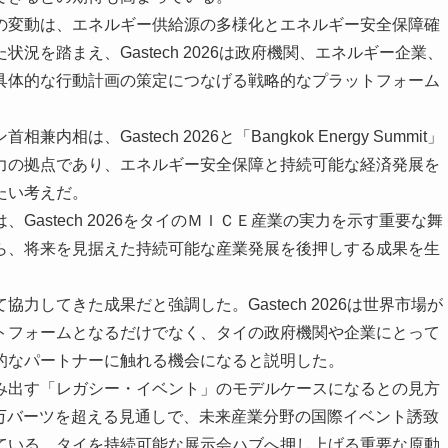
変動は、エネルギー供給源の多様化とエネルギー安全保障確
を踏まえ、Gastech 2026は政府機関、エネルギー企業、
具体的な行動計画の策定につなげる戦略的なプラットフォーム
Gastech 2026と「Bangkok Energy Summit」
力の拠点であり、エネルギー安全保障と持続可能な経済発展を
たい考えだ。
astech 2026をタイのＭＩＣＥ産業の実力を示す重要な舞
ら、将来を見据えた持続可能な産業発展を後押しする成果を生
してきた成果だと強調した。Gastech 2026は世界市場が
トフォームとなるだけでなく、タイの政府機関や企業にとって
的なパートナーに触れる機会になると説明した。
出す「レガシー・イベント」のモデルケースになるとの見方
00万バーツを超える見通しで、未来産業分野の国際イベント誘致
ている。タイを持続可能な展示会ハブへ押し上げる重要な原動