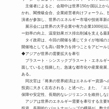
主催者によると、会期中は世界150か国以上から
かれ、閣僚級会合、企業経営者向けフォーラム、技
演者が参加し、世界のエネルギー市場や技術革新
展示会には世界の大手企業や有力企業1000社
ー効率の向上、温室効果ガス排出削減を支える最
タイ政府は、今回の開催を通じてタイが地域のエ
開催地としても高い競争力を持つことをアピール
◆アジアが世界の需要拡大を牽引
プラスート・シンスックプラスート・エネルギー
面していると指摘した。急速な都市化や産業発展
ある。
同次官は「将来の世界経済はエネルギー資源への
投資に大きく左右される」と述べた。また、「エ
保障や安定性、長期的なレジリエンスを維持しな
アジアは世界のエネルギー需要を牽引する主要地
投資、長期的なパートナーシップの構築が、数十