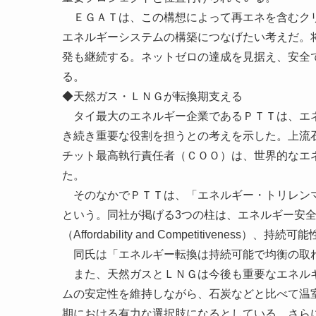
ＥＧＡＴは、この構想によって再エネを含むクリ
エネルギーシステムの構築につなげたい考えだ。
発も継続する。ネットゼロの達成を見据え、安全
る。
◆天然ガス・ＬＮＧが転換期支える
タイ最大のエネルギー企業であるＰＴＴは、エネ
き続き重要な役割を担うとの考えを示した。上流
チット最高執行責任者（ＣＯＯ）は、世界的なエ
た。
そのなかでＰＴＴは、「エネルギー・トリレンマ（En
という。同社が掲げる3つの柱は、エネルギー安全保
（Affordability and Competitiveness）、持続可能
同氏は「エネルギー転換は持続可能で均衡の取
また、天然ガスとＬＮＧは今後も重要なエネルギ
ムの安定性を維持しながら、石炭などと比べて温
期における有力な選択肢になるとしている。さら