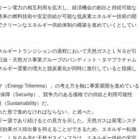
ーン電力の相互利用を拡大し、経済機会の創出と持続可能な
将来の燃料技術や安定供給が可能な低炭素エネルギー技術の開
でクリーンなエネルギー供給体制の構築を進めていくとしてい
ルギートランジションの過程において天然ガスとＬＮＧが引
石油・天然ガス事業グループのバンディット・タマプラチャム
ネルギー需要の増大と脱炭素化が同時に進行していると指摘し
ergy Trilemma）」の考え方を軸に事業展開を進めてい
障（Security）、競争力のある価格での供給と利用可能性
性（Sustainability）だ。
れた形で進めなければならない」と述べた。
ー源であり続けるとの見方を示した。天然ガスは発電システ
室効果ガス排出量を抑えることができるため、エネルギー転換
に、ＬＮＧを含む天然ガスインフラは、エネルギー供給の安定