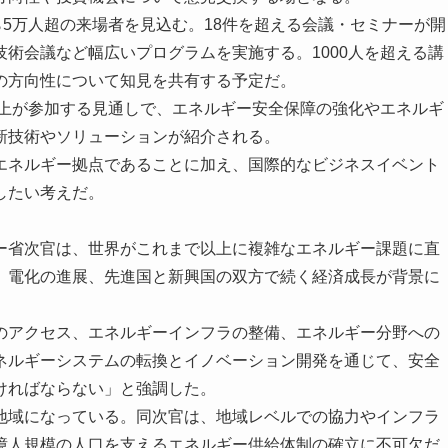
5万人超の来場者を見込む。18件を超える会議・セミナーが開
術会議など幅広いプログラムを実施する。1000人を超える講
の方向性について知見を共有する予定だ。
以上が参加する見通しで、エネルギー安全保障の強化やエネルギ
新技術やソリューションが紹介される。
ネルギー拠点であることに加え、国際的なビジネスイベント
したい考えだ。
省次官は、世界がこれまで以上に複雑なエネルギー課題に直
、電化の進展、先進国と新興国の双方で続く経済成長が背景に
アクセス、エネルギーインフラの整備、エネルギー分野への
ネルギーシステムの転換とイノベーション開発を通じて、安全
ければならない」と強調した。
域になっている。同次官は、地域レベルでの協力やインフラ
億人規模の人口を支えるエネルギー供給体制の確立に不可欠だ