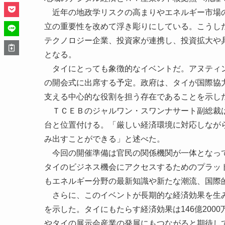
近年の地政学リスクの高まりやエネルギー市場の
立の重要性を改めて浮き彫りにしている。こうした状況
テクノロジー企業、投資家が連携し、投資拡大や
となる。
タイにとっても象徴的なイベントだ。アヌティン首相兼内相は、
の開会式に出席する予定。政府は、タイが国際協
支える中心的な役割を担う存在であることを示し
ＴＣＥＢのジャルワン・スワンナサート副総裁は、G
台と位置付ける。「厳しい経済環境に対応しなが
み出すことができる」と述べた。
今回の開催準備は官民の関係機関が一体となって協力
タイのビジネス機会にアクセスするためのプラッ
もエネルギー分野の最新知識や新たな潮流、国際
さらに、このイベントが長期的な経済効果を生み
を示した。タイにもたらす経済効果は146億20
やタイの展示会産業の発展にもつながると期待し