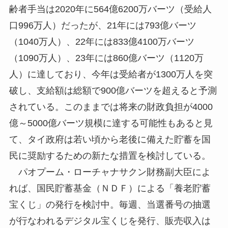
齢者手当は2020年に564億6200万バーツ（受給人
口996万人）だったが、21年には793億バーツ
（1040万人）、22年には833億4100万バーツ
（1090万人）、23年には860億バーツ（1120万
人）に達しており、今年は受給者が1300万人を突
破し、支給額は総額で900億バーツを超えると予測
されている。このままでは将来の財政負担が4000
億～5000億バーツ規模に達する可能性もあると見
て、タイ政府は若い頃から老後に備えた貯蓄を国
民に奨励するための新たな措置を検討している。
パオプーム・ローチャナサクン財務副大臣によ
れば、国民貯蓄基金（ＮＤＦ）による「養老貯蓄
宝くじ」の発行を検討中。毎週、当選番号の抽選
が行なわれるデジタル宝くじを発行、販売収入は