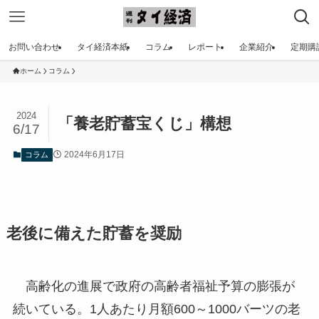
お問い合わせ
タイ経済本紙
コラム
レポート
企業紹介
定期購
ホーム
コラム
2024
「養老貯蓄宝くじ」構想
6/17
2024年6月17日
コラム
老後に備えた貯蓄を奨励
高齢化の進展で政府の高齢者福祉予算の膨張が
続いている。1人あたり月額600～1000バーツの老