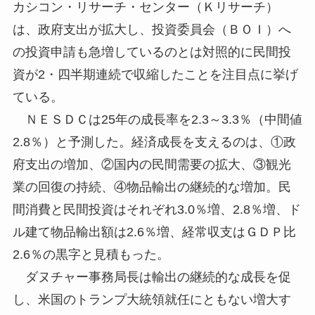
カシコン・リサーチ・センター（Ｋリサーチ）
は、政府支出が拡大し、投資委員会（ＢＯＩ）へ
の投資申請も急増しているのとは対照的に民間投
資が2・四半期連続で収縮したことを注目点に挙げ
ている。
ＮＥＳＤＣは25年の成長率を2.3～3.3％（中間値
2.8％）と予測した。経済成長を支えるのは、①政
府支出の増加、②国内の民間需要の拡大、③観光
業の回復の持続、④物品輸出の継続的な増加。民
間消費と民間投資はそれぞれ3.0％増、2.8％増、ド
ル建て物品輸出額は2.6％増、経常収支はＧＤＰ比
2.6％の黒字と見積もった。
ダヌチャー事務局長は輸出の継続的な成長を促
し、米国のトランプ大統領就任にともない増大す