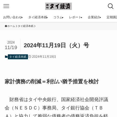
お問い合わせ
タイ経済本紙
コラム
レポート
企業紹介
定期購
ホーム
タイ経済本紙
2024
2024年11月19日（火）号
11/19
2024年11月19日
タイ経済本紙
家計債務の削減＝利払い猶予措置を検討
財務省はタイ中央銀行、国家経済社会開発評議
会（ＮＥＳＤＣ）事務局、タイ銀行協会（ＴＢ
Ａ）と協力して脆弱な債務者の債務返済負担を軽