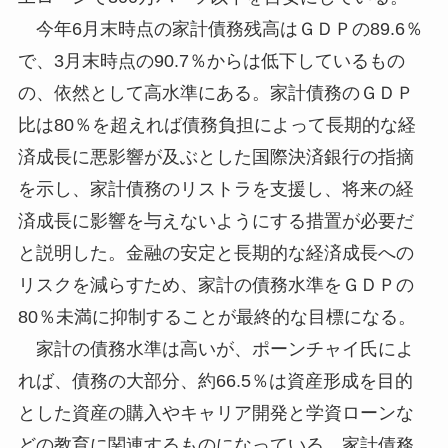
今年6月末時点の家計債務残高はＧＤＰの89.6％
で、3月末時点の90.7％からは低下しているもの
の、依然として高水準にある。家計債務のＧＤＰ
比は80％を超えれば債務負担によって長期的な経
済成長に悪影響が及ぶとした国際決済銀行の指摘
を示し、家計債務のリストラを支援し、将来の経
済成長に影響を与えないようにする措置が必要だ
と説明した。金融の安定と長期的な経済成長への
リスクを減らすため、家計の債務水準をＧＤＰの
80％未満に抑制することが最終的な目標になる。
家計の債務水準は高いが、ポーンチャイ氏によ
れば、債務の大部分、約66.5％は資産形成を目的
とした資産の購入やキャリア開発と学資ローンな
どの教育に関連するものになっている。家計債務