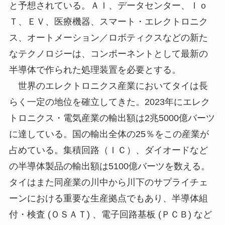
と予想されている。ＡＩ、データセンター、Ｉｏ
Ｔ、ＥＶ、医療機器、スマート・エレクトロニク
ス、オートメーション／ロボティクスなどの新た
なテクノロジーは、コンポーネントとして最新の
半導体で作られた処理装置を必要とする。
世界のエレクトロニクス産業においてタイは長
らく一定の地位を確立してきた。2023年にエレク
トロニクス・電気産業の輸出額は2兆5000億バーツ
に達している。国の輸出全体の25％をこの産業が
占めている。集積回路（ＩＣ）、ダイオードなど
の半導体製品の輸出額は5100億バーツを数える。
タイはまた同産業の川中から川下のサプライチェ
ーンにおける重要な生産拠点でもあり、半導体組
付・検査 (ＯＳＡＴ) 、電子回路基板 (ＰＣＢ) など