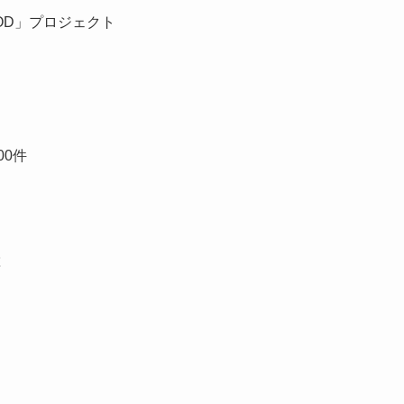
OOD」プロジェクト
00件
票