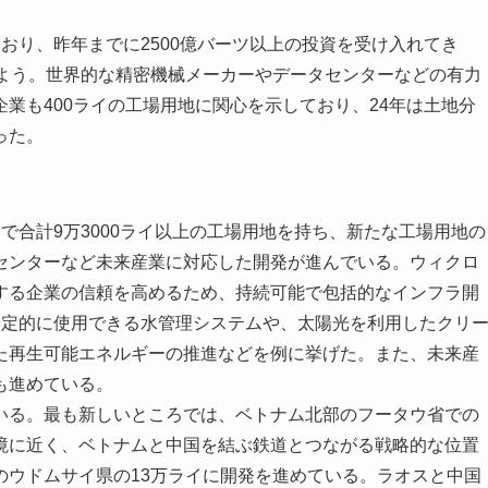
り、昨年までに2500億バーツ以上の投資を受け入れてき
もよう。世界的な精密機械メーカーやデータセンターなどの有力
業も400ライの工場用地に関心を示しており、24年は土地分
った。
合計9万3000ライ以上の工場用地を持ち、新たな工場用地の
センターなど未来産業に対応した開発が進んでいる。ウィクロ
する企業の信頼を高めるため、持続可能で包括的なインフラ開
安定的に使用できる水管理システムや、太陽光を利用したクリ
た再生可能エネルギーの推進などを例に挙げた。また、未来産
も進めている。
る。最も新しいところでは、ベトナム北部のフータウ省での
境に近く、ベトナムと中国を結ぶ鉄道とつながる戦略的な位置
のウドムサイ県の13万ライに開発を進めている。ラオスと中国