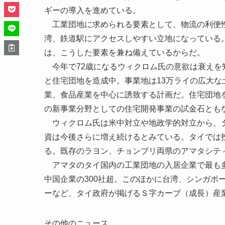
ギーの導入を進めている。
工業団地に求められる要素として、物流の利便性
湾、鉄道駅にアクセスしやすい立地になっている
は、こうした要素を兼ね備えているからだ。
今年で72歳になるウィクロム氏の意欲は衰えを
と住宅団地を造成中。事業地は13万ライの広大な
業、食品産業を中心に誘致する計画だ。住宅団地
の新事業分野としての住宅開発事業の試金石とも
ウィクロム氏は米中対立や地政学的対立から、タ
資は今後さらに増え続けるとみている。タイでは投
る。既存のラヨン、チョンブリ両県のアマタシテ
アマタのタイ国内の工業団地の入居企業で最も多
中国企業の300社超。このほかに台湾、シンガポ
ーなど、タイ政府が掲げるＳ字カーブ（成長）産
その他のニュース