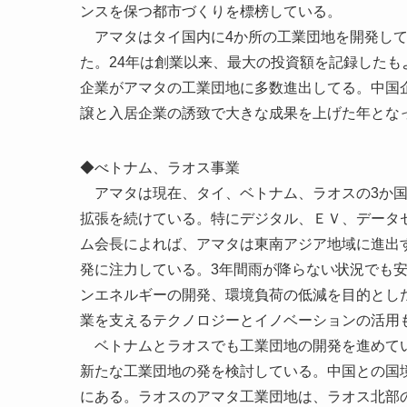
ンスを保つ都市づくりを標榜している。
アマタはタイ国内に4か所の工業団地を開発してお
た。24年は創業以来、最大の投資額を記録した
企業がアマタの工業団地に多数進出してる。中国企
譲と入居企業の誘致で大きな成果を上げた年とな
◆べトナム、ラオス事業
アマタは現在、タイ、ベトナム、ラオスの3か国で
拡張を続けている。特にデジタル、ＥＶ、データ
ム会長によれば、アマタは東南アジア地域に進出
発に注力している。3年間雨が降らない状況でも
ンエネルギーの開発、環境負荷の低減を目的とし
業を支えるテクノロジーとイノベーションの活用
ベトナムとラオスでも工業団地の開発を進めてい
新たな工業団地の発を検討している。中国との国
にある。ラオスのアマタ工業団地は、ラオス北部