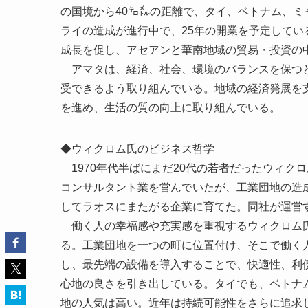
の国境から40㌔㍍の距離で、タイ、ベトナム、ミ
ライの造成が進行中で、25年の開業を予定して
成長を促し、アセアンと華南地域の貿易・投資の
アマタは、経済、社会、環境のバランスを保つとい
受できるよう取り組んでいる。地域の経済発展を
を進め、生活の質の向上に取り組んでいる。
◆ウィクロム氏のビジネス哲学
1970年代半ばにまだ20代の若者だったウィク
コンサルタント業を営んでいたが、工業団地の造
してラオスにまたがる企業に育てた。同社が運営す
働く人の幸福感や充実感を重視するウィクロム氏
る。工業団地を一つの町に位置付け、そこで働く
し、最先端の設備を導入することで、快適性、利
心地の良さを引き出している。タイでも、ベトナ
地の人気は高い。近年は持続可能性をさらに追求