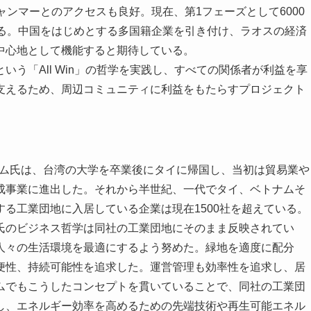
ャンマーとのアクセスも良好。現在、第1フェーズとして6000
いる。中国をはじめとする多国籍企業を引き付け、ラオスの経済
中心地として機能すると期待している。
う「All Win」の哲学を実践し、すべての関係者が利益を享
支えるため、周辺コミュニティに利益をもたらすプロジェクト
ロム氏は、台湾の大学を卒業後にタイに帰国し、当初は貿易業や
成事業に進出した。それから半世紀、一代でタイ、ベトナムそ
る工業団地に入居している企業は現在1500社を超えている。
のビジネス哲学は同社の工業団地にそのまま反映されてい
人々の生活環境を最適にするよう努めた。緑地を適度に配分
便性、持続可能性を追求した。運営管理も効率性を追求し、居
ムでもこうしたコンセプトを貫いていることで、同社の工業団
し、エネルギー効率を高めるための先端技術や再生可能エネル