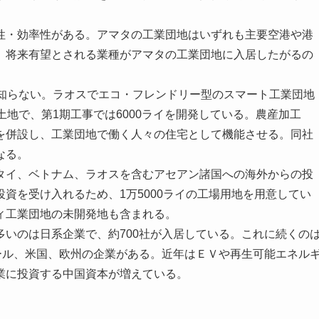
・効率性がある。アマタの工業団地はいずれも主要空港や港
。将来有望とされる業種がアマタの工業団地に入居したがるの
知らない。ラオスでエコ・フレンドリー型のスマート工業団地
土地で、第1期工事では6000ライを開発している。農産加工
を併設し、工業団地で働く人々の住宅として機能させる。同社
なる。
イ、ベトナム、ラオスを含むアセアン諸国への海外からの投
資を受け入れるため、1万5000ライの工場用地を用意してい
ィ工業団地の未開発地も含まれる。
いのは日系企業で、約700社が入居している。これに続くの
ール、米国、欧州の企業がある。近年はＥＶや再生可能エネル
業に投資する中国資本が増えている。