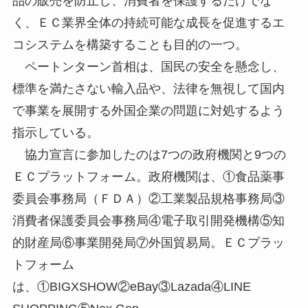
品の販売を防止し、消費者を保護するだけでな
く、ＥＣ業界全体の持続可能な成長を促進するエ
コシステムを構築することも目的の一つ。
ペートンターン首相は、国民の安全を懸念し、
標準を満たさない輸入品や、法律を無視して国内
で事業を展開する外国企業の問題に対処するよう
指示している。
協力宣言に参加したのは7つの政府機関と9つの
ＥＣプラットフォーム。政府機関は、①食品薬事
委員会事務局（ＦＤＡ）②工業製品規格事務局③
消費者保護委員会事務局④電子取引開発機構⑤知
的財産局⑥事業開発局⑦外国貿易局。ＥＣプラッ
トフォーム
は、①BIGXSHOW②eBay③Lazada④LINE