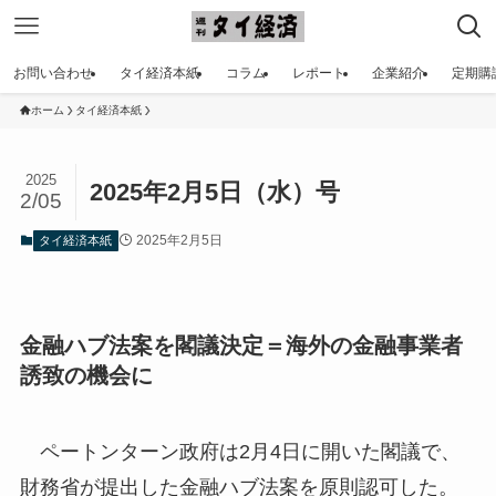
お問い合わせ
タイ経済本紙
コラム
レポート
企業紹介
定期購
ホーム
タイ経済本紙
2025
2025年2月5日（水）号
2/05
2025年2月5日
タイ経済本紙
金融ハブ法案を閣議決定＝海外の金融事業者
誘致の機会に
ペートンターン政府は2月4日に開いた閣議で、
財務省が提出した金融ハブ法案を原則認可した。