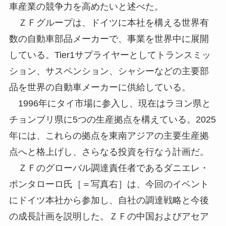
車産業の競争力を高めたいと述べた。
ＺＦグループは、ドイツに本社を構える世界有
数の自動車部品メーカーで、事業を世界中に展開
している。Tier1サプライヤーとしてトランスミッ
ション、サスペンション、シャシーなどの主要部
品を世界の自動車メーカーに供給している。
1996年にタイ市場に参入し、現在はラヨン県と
チョンブリ県に5つの生産拠点を構えている。2025
年には、これらの拠点を東南アジアの主要生産拠
点へと格上げし、さらなる投資を行なう計画だ。
ＺＦのグローバル調達責任者であるダニエレ・
ポンタローロ氏［＝写真右］は、今回のイベント
にドイツ本社から参加し、自社の調達戦略と今後
の成長計画を説明した。ＺＦの中国およびアセア