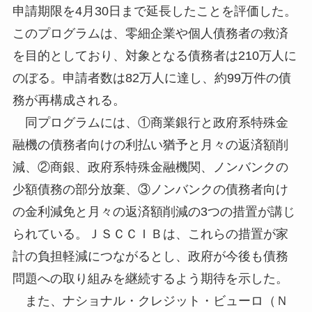
申請期限を4月30日まで延長したことを評価した。
このプログラムは、零細企業や個人債務者の救済
を目的としており、対象となる債務者は210万人に
のぼる。申請者数は82万人に達し、約99万件の債
務が再構成される。
同プログラムには、①商業銀行と政府系特殊金
融機の債務者向けの利払い猶予と月々の返済額削
減、②商銀、政府系特殊金融機関、ノンバンクの
少額債務の部分放棄、③ノンバンクの債務者向け
の金利減免と月々の返済額削減の3つの措置が講じ
られている。ＪＳＣＣＩＢは、これらの措置が家
計の負担軽減につながるとし、政府が今後も債務
問題への取り組みを継続するよう期待を示した。
また、ナショナル・クレジット・ビューロ（Ｎ