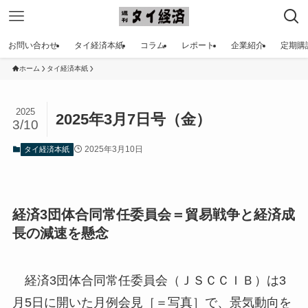
お問い合わせ
タイ経済本紙
コラム
レポート
企業紹介
定期購
ホーム
タイ経済本紙
2025
2025年3月7日号（金）
3/10
2025年3月10日
タイ経済本紙
経済3団体合同常任委員会＝貿易戦争と経済成
長の減速を懸念
経済3団体合同常任委員会（ＪＳＣＣＩＢ）は3
月5日に開いた月例会見［＝写真］で、景気動向を