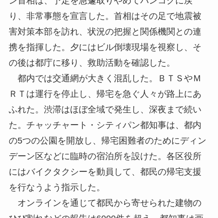
ン首相は、予定を急遽取りやめてバンコクに戻
り、非常事態を宣言した。首相はその足で地震被
害対策本部を訪れ、状況の把握と関係機関との連
携を指揮した。夕にはビル倒壊現場を視察し、そ
の後は都庁に移り、救助活動を確認した。
都内では交通網が大きく混乱した。ＢＴＳやＭ
ＲＴは運行を停止し、帰宅を急ぐ人々が路上にあ
ふれた。渋滞はほぼ全域で発生し、深夜まで続い
た。チャッチャート・シティパン都知事は、都内
の5つの公園を開放し、帰宅困難者のためにディン
デーン区などに臨時の宿泊所を設けた。各区役所
にはバイクタクシーを動員して、都民の帰宅支援
を行なうよう指示した。
オンラインを通じて都民から寄せられた建物の