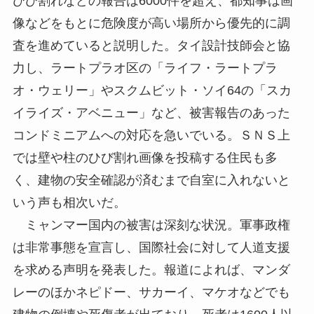
ひび割れなどの報告は6000件を超え、都知事は画
像などをもとに危険度が高い場所から優先的に調
査を進めていると説明した。タイ設計技師会と協
力し、ラートプラオ区の「ライフ・ラートプラ
オ・ウェリー」やスクムビット・ソイ64の「スカ
イライズ・アベニュー」など、被害報告のあった
コンドミニアムへの対応を急いでいる。ＳＮＳ上
では壁や柱のひび割れ画像を投稿する住民も多
く、建物の安全確認が済むまで自室に入れないと
いう声も相次いだ。
ミャンマー国内の被害は深刻な状況。軍事政権
は非常事態を宣言し、国際社会に対して人道支援
を求める声明を発表した。報道によれば、マンダ
レーのほかネピドー、サカーイ、マケオなどでも