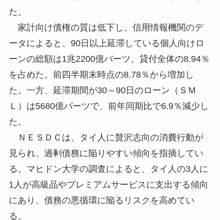
た。
家計向け債権の質は低下し、信用情報機関のデ
ータによると、90日以上延滞している個人向けロ
ーンの総額は1兆2200億バーツ、貸付全体の8.94％
を占めた。前四半期末時点の8.78％から増加し
た。一方、延滞期間が30～90日のローン（ＳＭ
Ｌ）は5680億バーツで、前年同期比で6.9％減少し
た。
ＮＥＳＤＣは、タイ人に贅沢志向の消費行動が
見られ、過剰債務に陥りやすい傾向を指摘してい
る。マヒドン大学の調査によると、タイ人の3人に
1人が高級品やプレミアムサービスに支出する傾向
にあり、債務の悪循環に陥るリスクを高めてい
る。