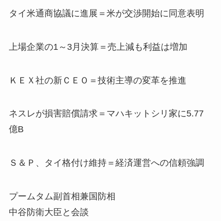
タイ米通商協議に進展＝米が交渉開始に同意表明
上場企業の1～3月決算＝売上減も利益は増加
ＫＥＸ社の新ＣＥＯ＝技術主導の変革を推進
ネスレが損害賠償請求＝マハキットシリ家に5.77
億B
Ｓ＆Ｐ、タイ格付け維持＝経済運営への信頼強調
プームタム副首相兼国防相
中谷防衛大臣と会談