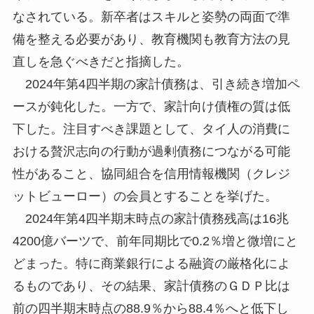
なされている。新卒者はスキルと姿勢の両面で準
備を整える必要があり、教育機関も教育方法の見
直しを急ぐべきだと指摘した。
2024年第4四半期の家計債務は、引き続き増加ペ
ースが鈍化した。一方で、家計向け債権の質は低
下した。注目すべき課題として、タイ人の消費に
おける贅沢志向の行動が過剰債務につながる可能
性があること、協同組合を信用情報機関（クレジ
ットビューロー）の会員とすることを挙げた。
2024年第4四半期末時点の家計債務残高は16兆
4200億バーツで、前年同期比で0.2％増と微増にと
どまった。特に商業銀行による融資の厳格化によ
るものであり、その結果、家計債務のＧＤＰ比は
前の四半期末時点の88.9％から88.4％へと低下し