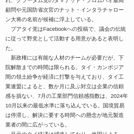
れ、クラータム党のタマナット・プロムパオ最高
顧問や元国防省次官のナット・インタラチャロー
ン大将の名前が候補に浮上している。
プアタイ党はFacebookへの投稿で、議会の伝統
に従って野党として活動する用意があると表明し
た。
新政権には有能な人材のチームが必要だが、下
院解散までの時間は限られる。タイ・カンボジア
間の領土紛争が経済に打撃を与えており、タイ工
業連盟によると、数か月に及ぶ対立は企業の信頼
感を損ない、7月の工業部門信頼感指数は、2024年
10月以来の最低水準に落ち込んでいる。国境貿易
は停滞し、解決に要する時間への懸念が地元製造
業者の間に広がっている。