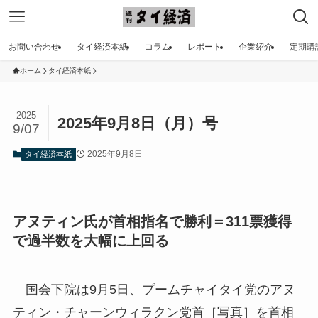
お問い合わせ
タイ経済本紙
コラム
レポート
企業紹介
定期購
ホーム
タイ経済本紙
2025
2025年9月8日（月）号
9/07
2025年9月8日
タイ経済本紙
アヌティン氏が首相指名で勝利＝311票獲得
で過半数を大幅に上回る
国会下院は9月5日、プームチャイタイ党のアヌ
ティン・チャーンウィラクン党首［写真］を首相