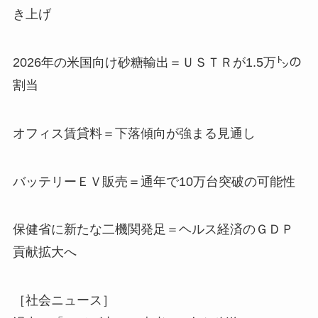
き上げ
2026年の米国向け砂糖輸出＝ＵＳＴＲが1.5万㌧の
割当
オフィス賃貸料＝下落傾向が強まる見通し
バッテリーＥＶ販売＝通年で10万台突破の可能性
保健省に新たな二機関発足＝ヘルス経済のＧＤＰ
貢献拡大へ
［社会ニュース］