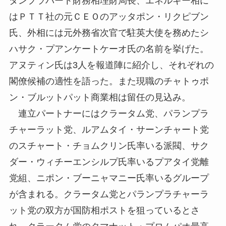
タンプラパート財務相理財局長、エネルギー相に
はＰＴＴ社の元ＣＥＯのアッタポン・リクピブン
氏、外相には元外務省次官で駐英大使を務めたシ
ハサク・プアンケートケーオ氏の名前を挙げた。
アヌティン氏は3人を報道陣に紹介し、それぞれの
閣僚候補の適性を語った。また現職のチャトゥポ
ン・ブルットパット商業相は留任の見込み。
連立パートナーにはクラータム党、パランプラ
チャーラット党、ルアムタイ・サーンチャート党
のスチャート・チョムクリン氏率いる派閥、サク
ダー・ウィチーエンシルプ氏率いるプアタイ党離
党組、ニポン・ブーニャマニー氏率いるグループ
が含まれる。クラータム党とパランプラチャーラ
ット党の双方が国防相ポストを狙っているとさ