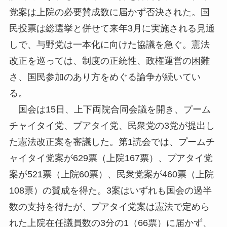
党案は上院の必要賛成数に届かず否決された。国
民投票は総選挙と併せて来年3月に実施される見通
しで、与野党は一本化に向けた協議を急ぐ。憲法
改正を巡っては、制度の正統性、政権運営の困難
さ、国民参加のあり方をめぐる論争が続いてい
る。
国会は15日、上下両院合同会議を開き、プーム
チャイタイ党、プアタイ党、民衆党の3党が提出し
た憲法改正案を審議した。第1読会では、プームチ
ャイタイ党案が629票（上院167票）、プアタイ党
案が521票（上院60票）、民衆党案が460票（上院
108票）の賛成を得た。3案はいずれも国会の過半
数の支持を得たが、プアタイ党案は憲法で定めら
れた上院在任議員数の3分の1（66票）に届かず、