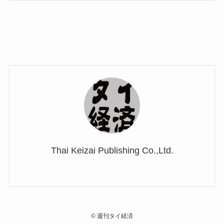
Thai Keizai Publishing Co.,Ltd.
©
週刊タイ経済