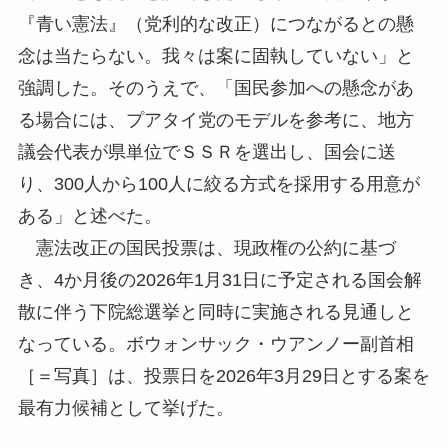
『青い憲法』（党利的な改正）につながるとの懸
念は当たらない。我々は案に固執していない」と
強調した。そのうえで、「国民参加への懸念があ
る場合には、プアタイ党のモデルを参考に、地方
議会代表が県単位でＳＳＲを選出し、国会に送
り、300人から100人に絞る方式を採用する用意が
ある」と述べた。
憲法改正の国民投票は、現政権の公約に基づ
き、4か月後の2026年1月31日に予定される国会解
散に伴う下院総選挙と同時に実施される見通しと
なっている。ボウォンサック・ウアンノー副首相
［＝写真］は、投票日を2026年3月29日とする案を
最有力候補として挙げた。