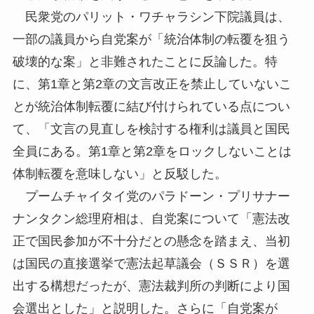
民衆党のパリット・ワチャラシン下院議員は、
一部の議員から自党案が「統治体制の転覆を狙う
破壊的な案」と非難されたことに反論した。特
に、第1章と第2章の文言改正を禁止していないこ
とが統治体制転覆に結び付けられている点につい
て、「文言の見直しを検討する権利は議員と国民
全員にある。第1章と第2章をロックしないことは
体制転覆を意味しない」と反駁した。
プームチャイタイ党のパラドーン・プリサナー
ナンタクン総理府相は、自党案について「憲法改
正で国民参加が不十分だとの懸念を踏まえ、当初
は国民の直接選挙で憲法起草議会（ＳＳＲ）を選
出する構想だったが、憲法裁判所の判断により国
会選出とした」と説明した。さらに「自党案が