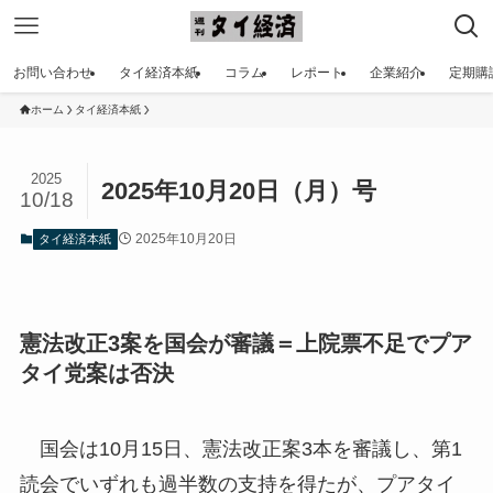
お問い合わせ
タイ経済本紙
コラム
レポート
企業紹介
定期購
ホーム
タイ経済本紙
2025
2025年10月20日（月）号
10/18
2025年10月20日
タイ経済本紙
憲法改正3案を国会が審議＝上院票不足でプア
タイ党案は否決
国会は10月15日、憲法改正案3本を審議し、第1
読会でいずれも過半数の支持を得たが、プアタイ