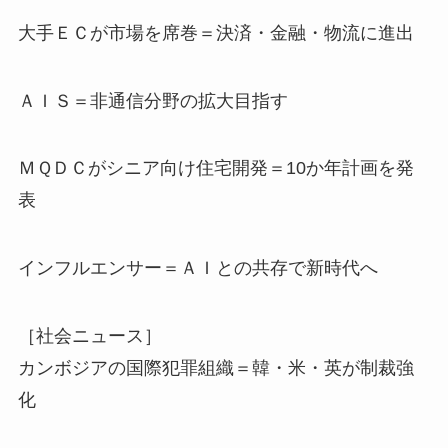
大手ＥＣが市場を席巻＝決済・金融・物流に進出
ＡＩＳ＝非通信分野の拡大目指す
ＭＱＤＣがシニア向け住宅開発＝10か年計画を発
表
インフルエンサー＝ＡＩとの共存で新時代へ
［社会ニュース］
カンボジアの国際犯罪組織＝韓・米・英が制裁強
化