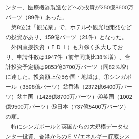
ンター、医療機器製造などへの投資が250億8600万
バーツ（89件）あった。
第8位は「観光業」で、ホテルや観光地開発など
の投資があり、159億バーツ（21件）となった。
外国直接投資（ＦＤＩ）も力強く拡大してお
り、申請件数は1947件（前年同期比38％増）、合
計投資予定額は9853億3700万バーツ（同82％増）
に達した。投資額上位5か国・地域は、①シンガポ
ール（3598億バーツ）②香港（2372億6400万バー
ツ）③中国（1428億8700万バーツ）④英国（1002
億9500万バーツ）⑤日本（737億5400万バーツ）
の順。
特にシンガポールと英国からの大規模データセ
ンター投資、香港からのＥＶ/エネルギー貯蔵シス