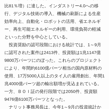
比81％増）に達した。インダストリー4.0への移
行、デジタル技術の導入、機械の刷新による生産
効率向上、自動化・ロボットの活用、省エネルギ
ー、再生可能エネルギーの利用、環境負荷の軽減
といった分野を中心としている。
投資奨励の認可段階における統計では、1～9月
に認可された案件は2413件、投資額は1兆1147億
9800万バーツにのぼった。これらのプロジェクト
により、年間約6100億バーツ相当の国内原材料の
使用、17万5000人以上のタイ人の雇用創出、年間1
兆4000億バーツ超の輸出額増が見込まれている。
一方、ＢＯＩ証の発行段階では2050件、投資額
9476億6100万バーツとなった。
ナリット事務局長は、今年1～9月の投資統計か