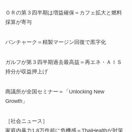
ＯＲの第３四半期は増益確保＝カフェ拡大と燃料
採算が寄与
バンチャーク＝精製マージン回復で黒字化
ガルフが第３四半期過去最高益＝再エネ・ＡＩＳ
持分が収益押上げ
商議所が全国セミナー＝「Unlocking New
Growth」
［社会ニュース］
家庭内暴力1.8万件超に危機感＝ThaiHealthが対策