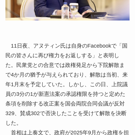
11日夜、アヌティン氏は自身のFacebookで「国
民の皆さんに再び権力をお返しする」と表明し
た。民衆党との合意では政権発足から下院解散ま
で4か月の猶予が与えられており、解散は当初、来
年1月末を予定していた。しかし、この日、上院議
員の3分の1が新憲法案の承認権限を持つと定めた
条項を削除する改正案を国会両院合同会議が反対
329、賛成302で否決したことを受けて解散を決断
した。
首相は上奏文で、政府が2025年9月から政権を担