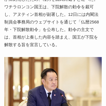
ワチラロンコン国王は、下院解散の勅令を裁可
し、アヌティン首相が副署した。12日には内閣法
制員会事務局のウェブサイトを通じて「仏暦2568
年・下院解散勅令」を公布した。勅令の主文で
は、首相が上奏した内容を踏まえ、国王が下院を
解散する旨を宣言している。