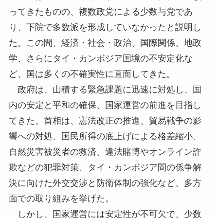
ってきたものの、複数政党による少数与党であ
り、下院で多数派を形成していなかったと説明し
た。この間、経済・社会・政治、国際関係、地政
学、さらにタイ・カンボジア国境の不安定化な
ど、国は多くの不確実性に直面してきた。
政府は、山積する緊急課題に迅速に対処し、国
内の安定と平和の確保、国家運営の前進を目指し
てきた。首相は、憲法改正の推進、貿易戦争の影
響への対処、国民所得の底上げによる格差縮小、
自然災害被災者の救済、違法賭博やオンライン詐
欺などの犯罪対策、タイ・カンボジア間の係争解
決に向けた外交交渉と防衛体制の強化など、多方
面での取り組みを挙げた。
しかし、国家運営には安定性が不可欠で、少数