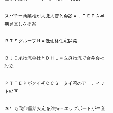
スパチー商業相が大鷹大使と会談＝ＪＴＥＰＡ早
期見直しを提案
ＢＴＳグループＨ＝低価格住宅開発
ＢＪＣ系物流会社とＤＨＬ＝医療物流で合弁会社
設立
ＰＴＴＥＰがタイ初ＣＣＳ＝タイ湾のアーティッ
ト鉱区
26年も鶏卵需給安定を維持＝エッグボードが生産