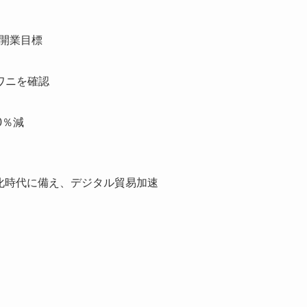
年開業目標
ワニを確認
0％減
ger」＝多極化時代に備え、デジタル貿易加速