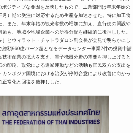
数のポジティブな要因を反映したもので、工業部門は年末年始の
正月）期の受注に対応するため生産を加速させた。特に加工食
た。また、年末年始の観光客数の増加に加え、直行便の開設や
興策も、地域や地場企業への所得分配を継続的に後押しした。
］とウィラット・チャトラダロン副会長が会見で明らかにし
総額960億バーツ超となるデータセンター事業7件の投資申請
度技術産業の拡大を支え、電子機器分野の需要を押し上げると
紙の印刷、政党による選挙運動などの活動も官民双方の支出を
・カンボジア国境における治安が停戦合意により改善に向かっ
の正常化と回復を後押しした。