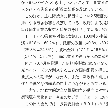
から875バーツへ引き上げられたことで、事業者の
人を超える失業者の所得に影響を及ぼしている。
このほか、主に野焼きに起因するＰＭ2.5濃度
康に引き続き影響を及ぼしている。政府による消
続は輸出企業の収益と競争力を圧迫している。特
ＦＴＩが48業種を対象に実施した1300社の事業
済（62.8％→60.2％）、政府の政策（40.3％→3
（25.3％→24.3％）、貸出金利（17.1％→1
（57.4％→58.2％）、輸出業者の視点からの為替相場
向こう3か月を見通した信頼感指数は95.9となり、
光ハイシーズンが到来することが国内消費を押し
要拡大への期待が主な要因。また、新政権の発足
化と全体的な信頼感の向上につながるとみている
一方で、地政学的対立や貿易戦争の動向に対する
易環境を悪化させ、今後のサプライチェーンに対
この日の会見では、投資委員会（ＢＯＩ）の「競