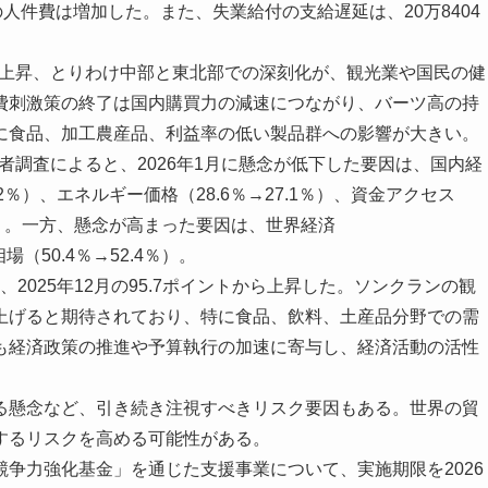
人件費は増加した。また、失業給付の支給遅延は、20万8404
の上昇、とりわけ中部と東北部での深刻化が、観光業や国民の健
費刺激策の終了は国内購買力の減速につながり、バーツ高の持
に食品、加工農産品、利益率の低い製品群への影響が大きい。
者調査によると、2026年1月に懸念が低下した要因は、国内経
9.2％）、エネルギー価格（28.6％→27.1％）、資金アクセス
6.5％）。一方、懸念が高まった要因は、世界経済
（50.4％→52.4％）。
2025年12月の95.7ポイントから上昇した。ソンクランの観
上げると期待されており、特に食品、飲料、土産品分野での需
も経済政策の推進や予算執行の加速に寄与し、経済活動の活性
。
懸念など、引き続き注視すべきリスク要因もある。世界の貿
するリスクを高める可能性がある。
争力強化基金」を通じた支援事業について、実施期限を2026