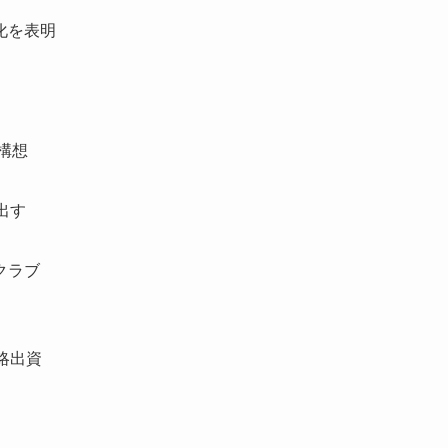
化を表明
構想
出す
クラブ
略出資