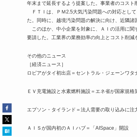
年末まで延長するよう提案した。事業者のコスト
ＦＴＩは、ＰＭ2.5大気汚染問題への対応とし
た。同時に、越境汚染問題の解決に向け、近隣諸
このほか、中小企業を対象に、ＡＩの活用に関す
要請した。工業界の業務効率の向上とコスト削減
その他のニュース
［経済ニュース］
ロピアがタイ初出店＝セントラル・ジェーンワタ
ＥＶ充電施設と水素燃料施設＝エネ省が国家規格
エプソン・タイランド＝法人需要の取り込みに注
ＡＩＳが国内初のＡＩハブ＝「AISpace」開設