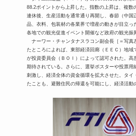
88.2ポイントから上昇した。指数の上昇は、複
連休後、生産活動を通常通り再開し、春節（中国
品、衣料、包装材の各業界で増産の動きが目立っ
各地での観光促進イベント開催など政府の観光振
ナーワー・チャンタナスラコン副会長［＝写真左
たところによれば、東部経済回廊（ＥＥＣ）地域で
が投資委員会（ＢＯＩ）によって認可された。高
期待されている。さらに、選挙ポスターや投票用
刺激し、経済全体の資金循環を拡大させた。タイ
たことも、避難住民の帰還を可能にし、経済活動