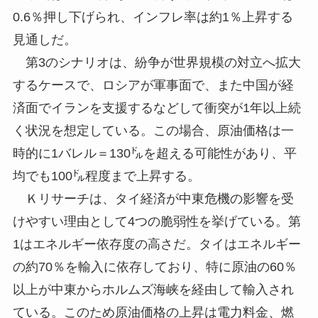
0.6％押し下げられ、インフレ率は約1％上昇する
見通しだ。
第3のシナリオは、紛争が世界規模の対立へ拡大
するケースで、ロシアが軍事面で、また中国が経
済面でイランを支援するなどして衝突が1年以上続
く状況を想定している。この場合、原油価格は一
時的に1バレル＝130㌦を超える可能性があり、平
均でも100㌦程度まで上昇する。
Ｋリサーチは、タイ経済が中東危機の影響を受
けやすい理由として4つの脆弱性を挙げている。第
1はエネルギー依存度の高さだ。タイはエネルギー
の約70％を輸入に依存しており、特に原油の60％
以上が中東からホルムズ海峡を経由して輸入され
ている。このため原油価格の上昇は電力料金、燃