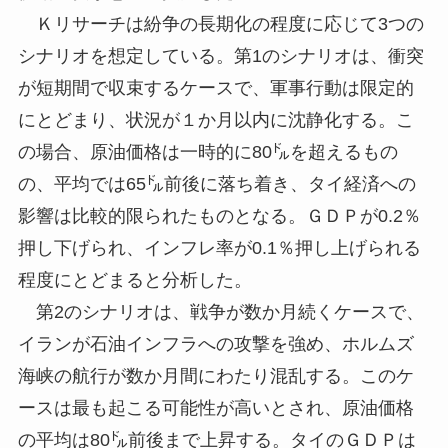
Ｋリサーチは紛争の長期化の程度に応じて3つの
シナリオを想定している。第1のシナリオは、衝突
が短期間で収束するケースで、軍事行動は限定的
にとどまり、状況が１か月以内に沈静化する。こ
の場合、原油価格は一時的に80㌦を超えるもの
の、平均では65㌦前後に落ち着き、タイ経済への
影響は比較的限られたものとなる。ＧＤＰが0.2％
押し下げられ、インフレ率が0.1％押し上げられる
程度にとどまると分析した。
第2のシナリオは、戦争が数か月続くケースで、
イランが石油インフラへの攻撃を強め、ホルムズ
海峡の航行が数か月間にわたり混乱する。このケ
ースは最も起こる可能性が高いとされ、原油価格
の平均は80㌦前後まで上昇する。タイのＧＤＰは