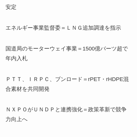
安定
エネルギー事業監督委＝ＬＮＧ追加調達を指示
国道局のモーターウェイ事業＝1500億バーツ超で
年内入札
ＰＴＴ、ＩＲＰＣ、ブンロード＝rPET・rHDPE混
合素材を共同開発
ＮＸＰＯがＵＮＤＰと連携強化＝政策革新で競争
力向上へ