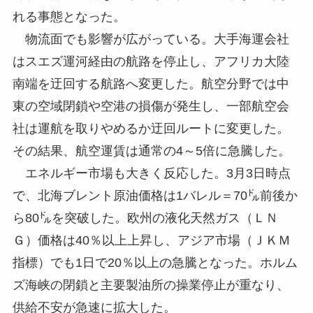
れる事態となった。
物流面でも影響が広がっている。大手海運会社
はスエズ運河経由の航路を停止し、アフリカ大陸
南端を迂回する航路へ変更した。航空分野では中
東の空域閉鎖や空港の損傷が発生し、一部航空会
社は運航を取りやめるか迂回ルートに変更した。
その結果、航空運賃は通常の4～5倍に急騰した。
エネルギー市場も大きく反応した。3月3日時点
で、北海ブレント原油価格は1バレル＝70㌦前後か
ら80㌦を突破した。欧州の液化天然ガス（ＬＮ
Ｇ）価格は40％以上上昇し、アジア市場（ＪＫＭ
指標）でも1日で20％以上の急騰となった。ホルム
ズ海峡の閉鎖と主要製油所の操業停止が重なり、
供給不安が急速に拡大した。