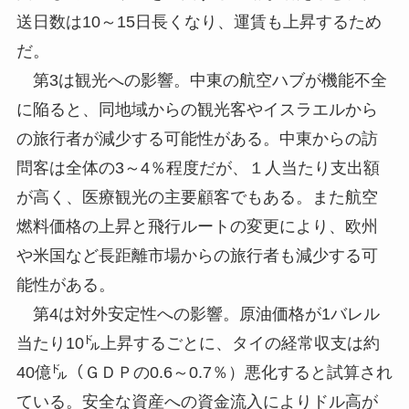
送日数は10～15日長くなり、運賃も上昇するため
だ。
第3は観光への影響。中東の航空ハブが機能不全
に陥ると、同地域からの観光客やイスラエルから
の旅行者が減少する可能性がある。中東からの訪
問客は全体の3～4％程度だが、１人当たり支出額
が高く、医療観光の主要顧客でもある。また航空
燃料価格の上昇と飛行ルートの変更により、欧州
や米国など長距離市場からの旅行者も減少する可
能性がある。
第4は対外安定性への影響。原油価格が1バレル
当たり10㌦上昇するごとに、タイの経常収支は約
40億㌦（ＧＤＰの0.6～0.7％）悪化すると試算され
ている。安全な資産への資金流入によりドル高が