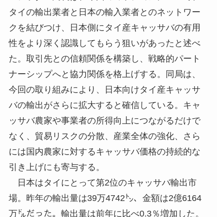
タイの輸出業者と日本の輸入業者とのネットワー
クを結びつけ、日本側にタイ産キャッサバの有用
性をより深く認識してもらう狙いがあったと述べ
た。取引先との信頼関係を構築し、戦略的パート
ナーシップへと協力関係を格上げする。同局は、
今回の取り組みにより、日本向けタイ産キャッサ
バの輸出がさらに拡大すると確信している。キャ
ッサバ農家や事業者の所得向上につながるだけで
なく、貿易リスクの分散、産業全体の強化、さら
には国内農家に対するキャッサバ価格の持続的な
引き上げにも寄与する。
日本はタイにとって第2位のキャッサバ輸出市
場。昨年の輸出量は39万4742㌧、金額は2億6164
万㌦だった。輸出量は前年に比べ0.3％増加した。