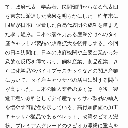
て、政府代表、学識者、民間部門からなる代表団
を東京に派遣した成果を明らかにした。昨年末に
同局が日本に派遣した貿易代表団の成功を踏まえ
た取り組み。日本の潜在力ある産業分野へのタイ
産キャッサバ製品の販路拡大を後押しする。今回
の日本訪問は、日本の政府機関や主要企業から好
意的な反応を得ており、飼料産業、食品産業、さ
らに化学品やバイオプラスチックなどの関連産業
において、タイ産キャッサバの活用に対する関心
が高まった。日本の輸入業者の多くは、今後、製
造工程の原料としてタイ産キャッサバ製品の輸入
を増やす可能性を示している。高付加価値の加工
キャッサバ製品であるペレット、改質タピオカ澱
粉、プレミアムグレードのタピオカ澱粉に重点を