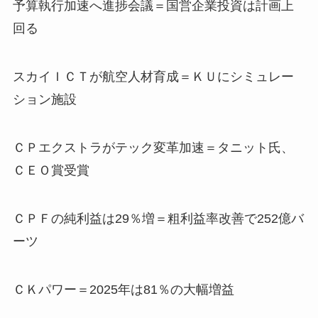
予算執行加速へ進捗会議＝国営企業投資は計画上
回る
スカイＩＣＴが航空人材育成＝ＫＵにシミュレー
ション施設
ＣＰエクストラがテック変革加速＝タニット氏、
ＣＥＯ賞受賞
ＣＰＦの純利益は29％増＝粗利益率改善で252億バ
ーツ
ＣＫパワー＝2025年は81％の大幅増益