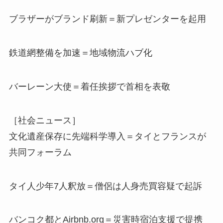
ブラザーがブランド刷新＝新プレゼンターを起用
鉄道網整備を加速＝地域物流ハブ化
バーレーン大使＝着任挨拶で首相を表敬
［社会ニュース］
文化遺産保存に先端科学導入＝タイとフランスが
共同フォーラム
タイ人少年7人釈放＝僧侶は人身売買容疑で起訴
バンコク都とAirbnb.org＝災害時宿泊支援で提携