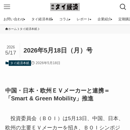
お問い合わせ
タイ経済本紙
コラム
レポート
企業紹介
定期購
ホーム
タイ経済本紙
2026
2026年5月18日（月）号
5/17
2026年5月18日
タイ経済本紙
中国・日本・欧州ＥＶメーカーと連携＝
「Smart & Green Mobility」推進
投資委員会（ＢＯＩ）は5月13日、中国、日本、
欧州の主要ＥＶメーカーを招き、ＢＯＩシンポジ