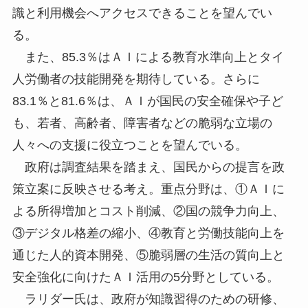
識と利用機会へアクセスできることを望んでい
る。
また、85.3％はＡＩによる教育水準向上とタイ
人労働者の技能開発を期待している。さらに
83.1％と81.6％は、ＡＩが国民の安全確保や子ど
も、若者、高齢者、障害者などの脆弱な立場の
人々への支援に役立つことを望んでいる。
政府は調査結果を踏まえ、国民からの提言を政
策立案に反映させる考え。重点分野は、①ＡＩに
よる所得増加とコスト削減、②国の競争力向上、
③デジタル格差の縮小、④教育と労働技能向上を
通じた人的資本開発、⑤脆弱層の生活の質向上と
安全強化に向けたＡＩ活用の5分野としている。
ラリダー氏は、政府が知識習得のための研修、