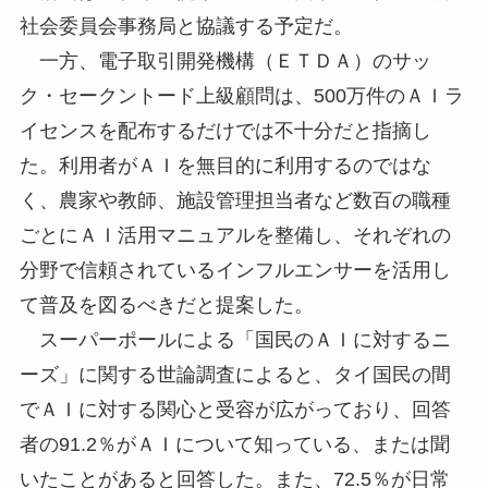
社会委員会事務局と協議する予定だ。
一方、電子取引開発機構（ＥＴＤＡ）のサッ
ク・セークントード上級顧問は、500万件のＡＩラ
イセンスを配布するだけでは不十分だと指摘し
た。利用者がＡＩを無目的に利用するのではな
く、農家や教師、施設管理担当者など数百の職種
ごとにＡＩ活用マニュアルを整備し、それぞれの
分野で信頼されているインフルエンサーを活用し
て普及を図るべきだと提案した。
スーパーポールによる「国民のＡＩに対するニ
ーズ」に関する世論調査によると、タイ国民の間
でＡＩに対する関心と受容が広がっており、回答
者の91.2％がＡＩについて知っている、または聞
いたことがあると回答した。また、72.5％が日常