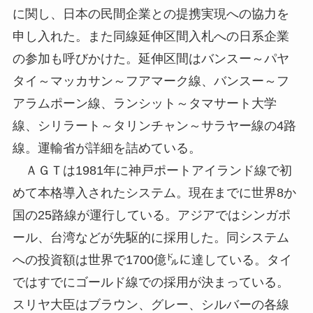
に関し、日本の民間企業との提携実現への協力を
申し入れた。また同線延伸区間入札への日系企業
の参加も呼びかけた。延伸区間はバンスー～パヤ
タイ～マッカサン～フアマーク線、バンスー～フ
アラムポーン線、ランシット～タマサート大学
線、シリラート～タリンチャン～サラヤー線の4路
線。運輸省が詳細を詰めている。
ＡＧＴは1981年に神戸ポートアイランド線で初
めて本格導入されたシステム。現在までに世界8か
国の25路線が運行している。アジアではシンガポ
ール、台湾などが先駆的に採用した。同システム
への投資額は世界で1700億㌦に達している。タイ
ではすでにゴールド線での採用が決まっている。
スリヤ大臣はブラウン、グレー、シルバーの各線