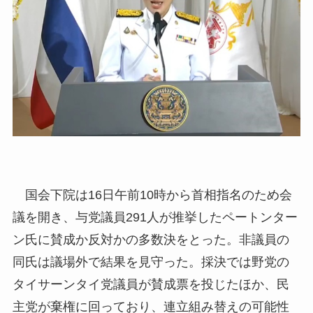
国会下院は16日午前10時から首相指名のため会
議を開き、与党議員291人が推挙したペートンター
ン氏に賛成か反対かの多数決をとった。非議員の
同氏は議場外で結果を見守った。採決では野党の
タイサーンタイ党議員が賛成票を投じたほか、民
主党が棄権に回っており、連立組み替えの可能性