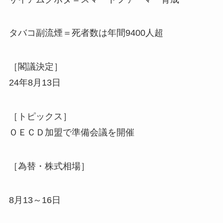
タバコ副流煙＝死者数は年間9400人超
［閣議決定］
24年8月13日
［トピックス］
ＯＥＣＤ加盟で準備会議を開催
［為替・株式相場］
8月13～16日