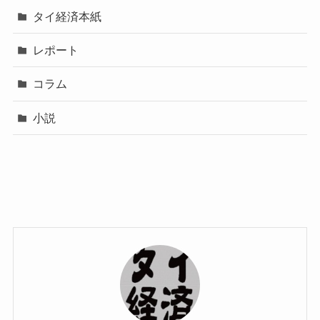
タイ経済本紙
レポート
コラム
小説